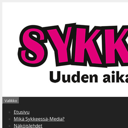
Siirry
sisältöön
Valikko
Etusivu
Mikä Sykkeessä-Media?
Näköislehdet