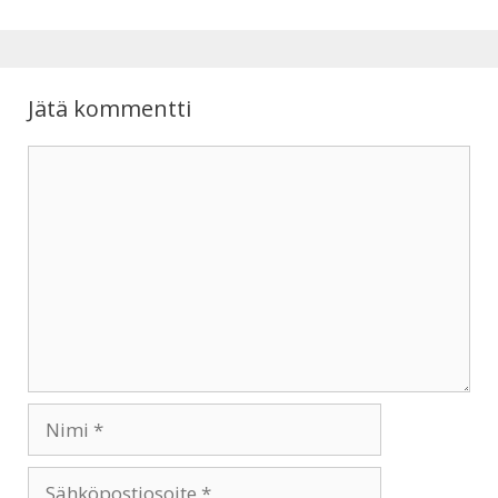
p
o
p
k
Jätä kommentti
Kommentti
Nimi
Sähköpostiosoite