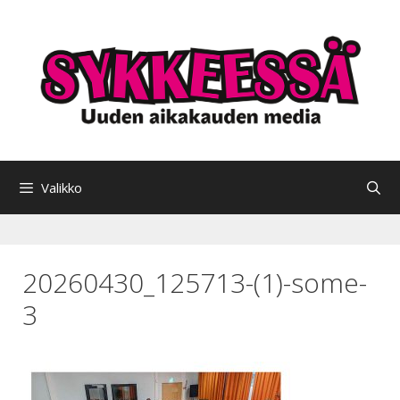
Siirry
sisältöön
Valikko
20260430_125713-(1)-some-
3