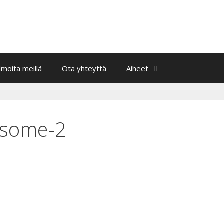
Ilmoita meillä
Ota yhteyttä
Aiheet
-some-2