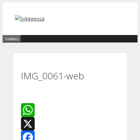
Siirry
sisältöön
Valikko
IMG_0061-web
WhatsApp
X