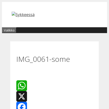
Siirry
sisältöön
Valikko
IMG_0061-some
WhatsApp
X