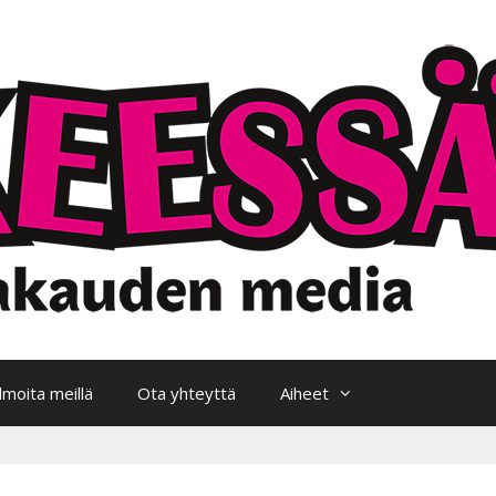
Ilmoita meillä
Ota yhteyttä
Aiheet