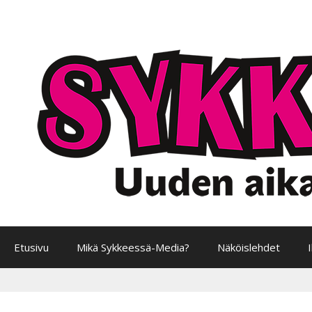
Siirry
sisältöön
Etusivu
Mikä Sykkeessä-Media?
Näköislehdet