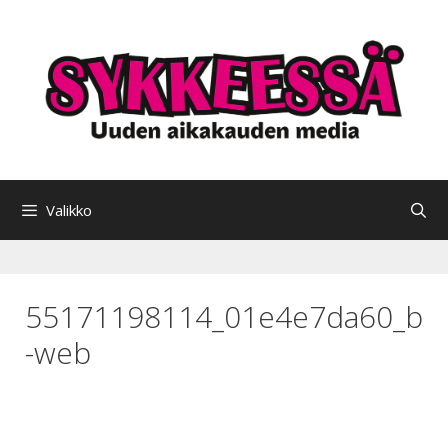
Siirry
sisältöön
Valikko
55171198114_01e4e7da60_b
-web