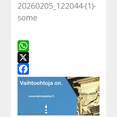
20260205_122044-(1)-
some
WhatsApp
X
Facebook