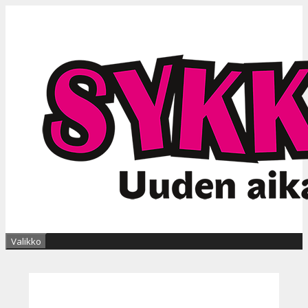
Siirry
sisältöön
Valikko