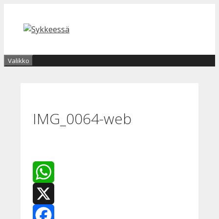
Siirry
sisältöön
Valikko
IMG_0064-web
WhatsApp
X