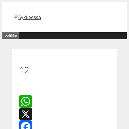
Siirry
sisältöön
Valikko
12
WhatsApp
X