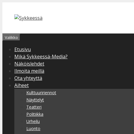
Siirry
sisältöön
Valikko
Etusivu
Mikä Sykkeessä-Media?
Näköislehdet
Ilmoita meillä
Ota yhteyttä
Aiheet
Kulttuuririennot
Näyttelyt
Teatteri
Politiikka
Urheilu
Luonto