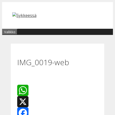
Siirry
sisältöön
Valikko
IMG_0019-web
WhatsApp
X