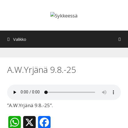
Siirry
sisältöön
Valikko
A.W.Yrjänä 9.8.-25
”A.W.Yrjänä 9.8.-25”.
W
X
F