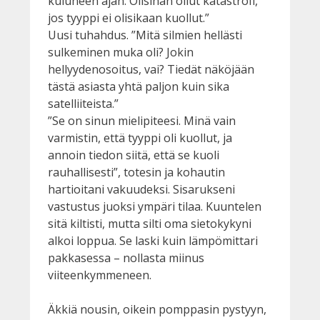
kuluneen ajan. Olisihan ollut katastrofi,
jos tyyppi ei olisikaan kuollut.”
Uusi tuhahdus. ”Mitä silmien hellästi
sulkeminen muka oli? Jokin
hellyydenosoitus, vai? Tiedät näköjään
tästä asiasta yhtä paljon kuin sika
satelliiteista.”
”Se on sinun mielipiteesi. Minä vain
varmistin, että tyyppi oli kuollut, ja
annoin tiedon siitä, että se kuoli
rauhallisesti”, totesin ja kohautin
hartioitani vakuudeksi. Sisarukseni
vastustus juoksi ympäri tilaa. Kuuntelen
sitä kiltisti, mutta silti oma sietokykyni
alkoi loppua. Se laski kuin lämpömittari
pakkasessa – nollasta miinus
viiteenkymmeneen.
Äkkiä nousin, oikein pomppasin pystyyn,