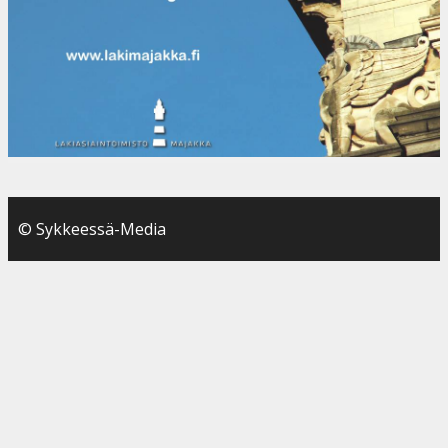
© Sykkeessä-Media