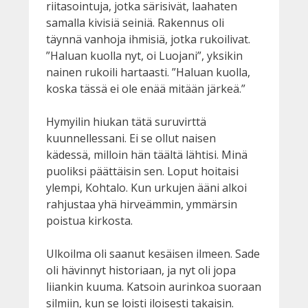
riitasointuja, jotka särisivät, laahaten
samalla kivisiä seiniä. Rakennus oli
täynnä vanhoja ihmisiä, jotka rukoilivat.
”Haluan kuolla nyt, oi Luojani”, yksikin
nainen rukoili hartaasti. ”Haluan kuolla,
koska tässä ei ole enää mitään järkeä.”
Hymyilin hiukan tätä suruvirttä
kuunnellessani. Ei se ollut naisen
kädessä, milloin hän täältä lähtisi. Minä
puoliksi päättäisin sen. Loput hoitaisi
ylempi, Kohtalo. Kun urkujen ääni alkoi
rahjustaa yhä hirveämmin, ymmärsin
poistua kirkosta.
Ulkoilma oli saanut kesäisen ilmeen. Sade
oli hävinnyt historiaan, ja nyt oli jopa
liiankin kuuma. Katsoin aurinkoa suoraan
silmiin, kun se loisti iloisesti takaisin.