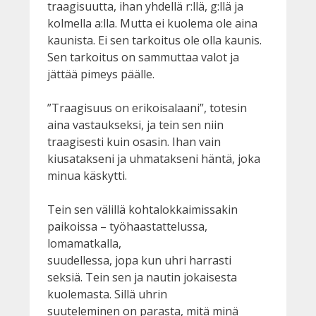
traagisuutta, ihan yhdellä r:llä, g:llä ja
kolmella a:lla. Mutta ei kuolema ole aina
kaunista. Ei sen tarkoitus ole olla kaunis.
Sen tarkoitus on sammuttaa valot ja
jättää pimeys päälle.
”Traagisuus on erikoisalaani”, totesin
aina vastaukseksi, ja tein sen niin
traagisesti kuin osasin. Ihan vain
kiusatakseni ja uhmatakseni häntä, joka
minua käskytti.
Tein sen välillä kohtalokkaimissakin
paikoissa – työhaastattelussa,
lomamatkalla,
suudellessa, jopa kun uhri harrasti
seksiä. Tein sen ja nautin jokaisesta
kuolemasta. Sillä uhrin
suuteleminen on parasta, mitä minä