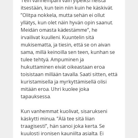
Tein vanhempani vain ylpeiksi heistä
itsestään, kun tein niin kuin he käskivät.
”Olitpa nokkela, mutta sehän ei ollut
yllätys, kun olet näin hyvän opin saanut.
Meidän omasta kädestämme”, he
irvailivat kuulleni. Kuuntelin sitä
mukisematta, ja tiesin, että se on aivan
sama, millä keinoilla sen teen, kunhan se
tulee tehtyä. Ampuminen ja
hukuttaminen eivät oikeastaan eroa
toisistaan millään tavalla. Saati sitten, että
kuristamisella ja myrkyttämisellä olisi
mitään eroa. Uhri kuolee joka
tapauksessa.
Kun vanhemmat kuolivat, sisarukseni
käskytti minua. ”Älä tee sitä liian
traagisesti”, hän sanoi joka kerta. Se
kuulosti ironisen kauniilta asialta. Ei