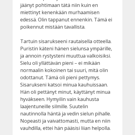
jäänyt pohtimaan tätä niin kuin en
miettinyt kenenkään murhaamisen
edessä. Olin tappanut ennenkin. Tämä ei
poikennut mistään tavallista.
Tartuin sisarukseeni rautaisella otteella.
Puristin käteni hänen sielunsa ympärille,
ja annoin rystysteni muuttua valkoisiksi.
Sielu oli yllättävän pieni – ei mikään
normaalin kokoinen tai suuri, mitä olin
odottanut. Tämä oli pieni pettymys.
Sisarukseni katsoi minua kauhuissaan.
Hän oli pettänyt minut, käyttänyt minua
hyväkseen. Hymyilin vain kauhusta
laajentuneille silmille. Suutelin
nautinnolla häntä ja vedin sielun pihalle.
Nopeasti ja vaivattomasti, mutta en niin
vauhdilla, ettei hän pääsisi liian helpolla.