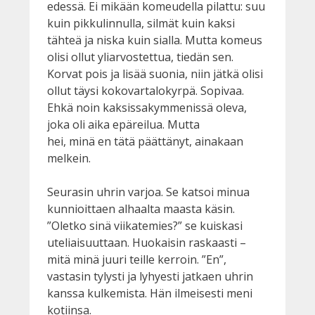
edessä. Ei mikään komeudella pilattu: suu
kuin pikkulinnulla, silmät kuin kaksi
tähteä ja niska kuin sialla. Mutta komeus
olisi ollut yliarvostettua, tiedän sen.
Korvat pois ja lisää suonia, niin jätkä olisi
ollut täysi kokovartalokyrpä. Sopivaa.
Ehkä noin kaksissakymmenissä oleva,
joka oli aika epäreilua. Mutta
hei, minä en tätä päättänyt, ainakaan
melkein.
Seurasin uhrin varjoa. Se katsoi minua
kunnioittaen alhaalta maasta käsin.
”Oletko sinä viikatemies?” se kuiskasi
uteliaisuuttaan. Huokaisin raskaasti –
mitä minä juuri teille kerroin. ”En”,
vastasin tylysti ja lyhyesti jatkaen uhrin
kanssa kulkemista. Hän ilmeisesti meni
kotiinsa.