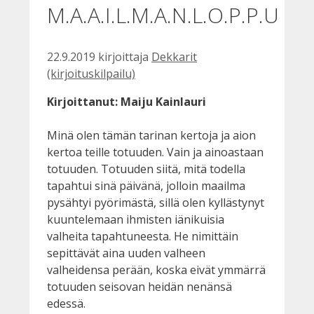
M.A.A.I.L.M.A.N.L.O.P.P.U
22.9.2019
kirjoittaja
Dekkarit
(kirjoituskilpailu)
Kirjoittanut: Maiju Kainlauri
Minä olen tämän tarinan kertoja ja aion
kertoa teille totuuden. Vain ja ainoastaan
totuuden. Totuuden siitä, mitä todella
tapahtui sinä päivänä, jolloin maailma
pysähtyi pyörimästä, sillä olen kyllästynyt
kuuntelemaan ihmisten iänikuisia
valheita tapahtuneesta. He nimittäin
sepittävät aina uuden valheen
valheidensa perään, koska eivät ymmärrä
totuuden seisovan heidän nenänsä
edessä.