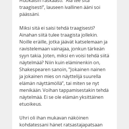
Huokaisin raskaasti. ”Älä tee sitä
traagisesti”, lauseen ivallinen ääni soi
päässäni.
Miksi sitä ei saisi tehdä traagisesti?
Ainahan siitä tulee traagista jollekin.
Noille eräille, jotka jäävät katselemaan ja
ravistelemaan vainajaa, jonkun tärkeän
syyn takia. Joten, miksi en voisi tehdä siitä
näytelmää? Niin kuin eläminenkin on,
Shakespearen sanoin, ”Jokainen nainen
ja jokainen mies on näyttelijä suurella
elämän näyttämöllä”, tai miten se nyt
menikään. Voihan tappamisestakin tehdä
näytelmää. Ei se ole elämän yksittäinen
etuoikeus.
Uhri oli ihan mukavan näköinen
kohdatessani hänet ratsastajapatsaan