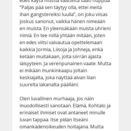
edes käytä mustia vaatteita saati huppua.
”Paljas pää sen täytyy olla, ettei meitä
ihan gangstereiksi luulla”, on joku viisas
joskus sanonut, vaikka hänen nimeään
en muista. En yleensäkään muista uhrieni
nimiä. En tee niillä yhtään mitään, joten
en edes viitsi vaivautua opettelemaan
kaikkia Jormia, Liisoja ja Johneja, enkä
ketään muitakaan, joita siirrän ajasta
iäisyyteen. Ja verenpunainen vaate. Mutta
ei mikään munkinkaapu joltain
keskiajalta, joka näyttää aivan liian
suurelta lakanalta päälläni.
Olen luvallinen murhaaja, jos näin
muodollisesti sanotaan. Elämä, Kohtalo ja
erinäiset ihmiset ovat antaneet minulle
luvan tappaa. Itse pidän itseäni
omankädenoikeuden hoitajana. Mutta