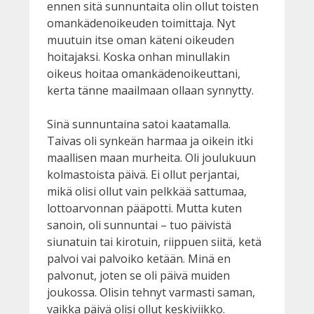
ennen sitä sunnuntaita olin ollut toisten
omankädenoikeuden toimittaja. Nyt
muutuin itse oman käteni oikeuden
hoitajaksi. Koska onhan minullakin
oikeus hoitaa omankädenoikeuttani,
kerta tänne maailmaan ollaan synnytty.
Sinä sunnuntaina satoi kaatamalla.
Taivas oli synkeän harmaa ja oikein itki
maallisen maan murheita. Oli joulukuun
kolmastoista päivä. Ei ollut perjantai,
mikä olisi ollut vain pelkkää sattumaa,
lottoarvonnan pääpotti. Mutta kuten
sanoin, oli sunnuntai – tuo päivistä
siunatuin tai kirotuin, riippuen siitä, ketä
palvoi vai palvoiko ketään. Minä en
palvonut, joten se oli päivä muiden
joukossa. Olisin tehnyt varmasti saman,
vaikka päivä olisi ollut keskiviikko.