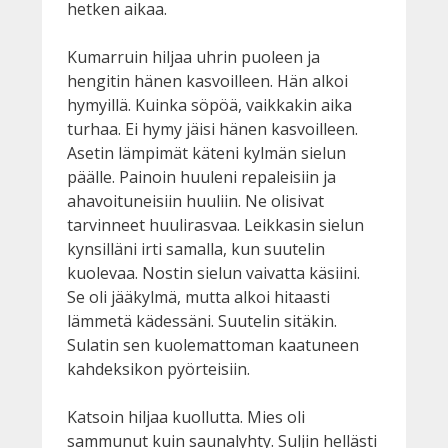
hetken aikaa.
Kumarruin hiljaa uhrin puoleen ja
hengitin hänen kasvoilleen. Hän alkoi
hymyillä. Kuinka söpöä, vaikkakin aika
turhaa. Ei hymy jäisi hänen kasvoilleen.
Asetin lämpimät käteni kylmän sielun
päälle. Painoin huuleni repaleisiin ja
ahavoituneisiin huuliin. Ne olisivat
tarvinneet huulirasvaa. Leikkasin sielun
kynsilläni irti samalla, kun suutelin
kuolevaa. Nostin sielun vaivatta käsiini.
Se oli jääkylmä, mutta alkoi hitaasti
lämmetä kädessäni. Suutelin sitäkin.
Sulatin sen kuolemattoman kaatuneen
kahdeksikon pyörteisiin.
Katsoin hiljaa kuollutta. Mies oli
sammunut kuin saunalyhty. Suljin hellästi