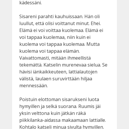
kädessäni.
Sisareni parahti kauhuissaan. Hän oli
luullut, että olisi voittanut minut. Ehei.
Elämä ei voi voittaa kuolemaa. Elämä ei
voi tappaa kuolemaa, niin kuin ei
kuolema voi tappaa kuolemaa. Mutta
kuolema voi tappaa elämän.
Vaivattomasti, mitään ihmeellistä
tekemättä. Katselin murenevaa sielua. Se
hävisi iänkaikkeuteen, lattialautojen
välistä, laulaen suruvirttään hiljaa
mennessään.
Poistuin elottoman sisarukseni luota
hymyillen ja selkä suorana. Ruumis jäi
yksin velttona kuin jätkän räkä
piikkilanka-aidassa makaamaan lattialle.
Kohtalo katseli minua sivulta hymyillen.