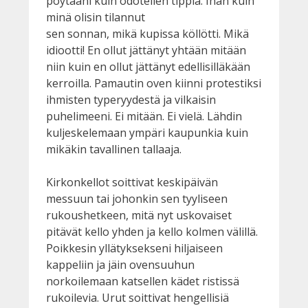
pöytääni kuin odotellen tippiä. Ihan kuin
minä olisin tilannut
sen sonnan, mikä kupissa köllötti. Mikä
idiootti! En ollut jättänyt yhtään mitään
niin kuin en ollut jättänyt edellisilläkään
kerroilla. Pamautin oven kiinni protestiksi
ihmisten typeryydestä ja vilkaisin
puhelimeeni. Ei mitään. Ei vielä. Lähdin
kuljeskelemaan ympäri kaupunkia kuin
mikäkin tavallinen tallaaja.
Kirkonkellot soittivat keskipäivän
messuun tai johonkin sen tyyliseen
rukoushetkeen, mitä nyt uskovaiset
pitävät kello yhden ja kello kolmen välillä.
Poikkesin yllätyksekseni hiljaiseen
kappeliin ja jäin ovensuuhun
norkoilemaan katsellen kädet ristissä
rukoilevia. Urut soittivat hengellisiä