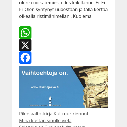
olenko viikatemies, edes leikillänne. Ei. Ei.
Ei. Olen syntynyt uudestaan ja tällä kertaa
oikealla ristimänimelläni, Kuolema.
WhatsApp
X
Facebook
Kategoriat
Avainsanat
Rikosaalto-kirja
Kulttuuririennot
Minä kostan sinulle vielä