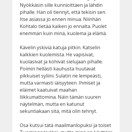
Nyökkäsin sille kunnioittaen ja lähdin
pihalle. Hän oli tiennyt, että tekisin sen.
Itse asiassa jo ennen minua. Niinhän
Kohtalo tietää kaiken jo ennalta. Puolet
enemmän kuin minä, kuolema ja elämä.
Kävelin yskiviä katuja pitkin. Katselin
kaikkien kuolemista. He vapisivat,
kuolasivat ja köhivät sielujaan pihalle.
Poimin hellästi kauhusta huutavat
pikkuiset syliini. Sulatin ne lempeästi,
mutta varmasti iäisyyteen. Ihmiset ja
eläimet kaatuivat maahan
liikkumattomina. Näin tämän suuren
näytelmän, mutta en katunut
sekuntiakaan sitä, mitä olin tehnyt.
Osa kutsui tätä maailmanlopuksi ja toiset