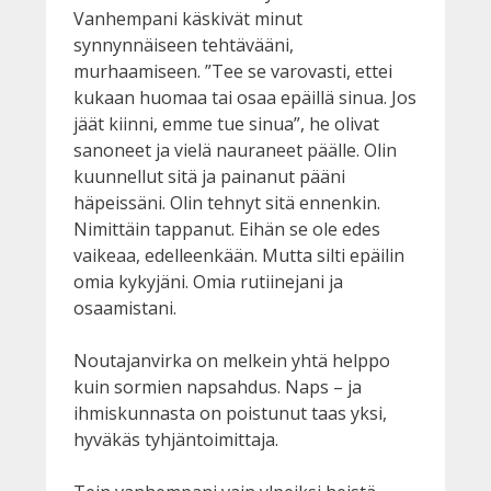
Vanhempani käskivät minut
synnynnäiseen tehtävääni,
murhaamiseen. ”Tee se varovasti, ettei
kukaan huomaa tai osaa epäillä sinua. Jos
jäät kiinni, emme tue sinua”, he olivat
sanoneet ja vielä nauraneet päälle. Olin
kuunnellut sitä ja painanut pääni
häpeissäni. Olin tehnyt sitä ennenkin.
Nimittäin tappanut. Eihän se ole edes
vaikeaa, edelleenkään. Mutta silti epäilin
omia kykyjäni. Omia rutiinejani ja
osaamistani.
Noutajanvirka on melkein yhtä helppo
kuin sormien napsahdus. Naps – ja
ihmiskunnasta on poistunut taas yksi,
hyväkäs tyhjäntoimittaja.