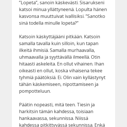
”Lopeta”, sanoin käskevästi. Sisarukseni
katsoi minua yllättyneenä. Lopulta hänen
kasvonsa muuttuivat ivallisiksi. ”Sanotko
sinä todella minulle lopeta?”
Katsoin käskyttäjääni pitkään. Katsoin
samalla tavalla kuin silloin, kun tapan
ilkeitä ihmisiä. Samalla murhaavalla,
uhmaavalla ja syyttävällä ilmeellä. Otin
hitaasti askeleita. En ollut vihainen. Ihan
oikeasti en ollut, koska vihaisena tekee
tyhmiä päätöksiä. Ei. Olin vain kyllästynyt
tähän käskemiseen, nipottamiseen ja
pompotteluun.
Päätin nopeasti, mitä teen. Tiesin ja
harkitsin tämän kahdessa, toisiaan
hankaavassa, sekunnissa. Niissä
kahdessa pitkittyvässä sekunnissa. Enkä