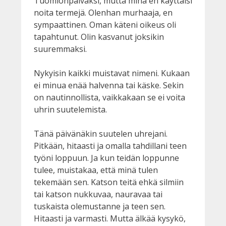
Tuomionpäiväksi, mutta minä en käyttäisi
noita termejä. Olenhan murhaaja, en
sympaattinen. Oman käteni oikeus oli
tapahtunut. Olin kasvanut joksikin
suuremmaksi.
Nykyisin kaikki muistavat nimeni. Kukaan
ei minua enää halvenna tai käske. Sekin
on nautinnollista, vaikkakaan se ei voita
uhrin suutelemista.
Tänä päivänäkin suutelen uhrejani.
Pitkään, hitaasti ja omalla tahdillani teen
työni loppuun. Ja kun teidän loppunne
tulee, muistakaa, että minä tulen
tekemään sen. Katson teitä ehkä silmiin
tai katson nukkuvaa, nauravaa tai
tuskaista olemustanne ja teen sen.
Hitaasti ja varmasti. Mutta älkää kysykö,