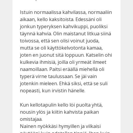
Istuin normaalissa kahvilassa, normaaliin
aikaan, kello kaksitoista. Edessäni oli
jonkun typeryksen kahvikuppi, puoliksi
täynnä kahvia. Olin maistanut litkua siinä
toivossa, että sen olisi voinut juoda,
mutta se oli käyttökelvotonta kamaa,
joten en juonut sitä loppuun. Katselin ohi
kulkevia ihmisiä, joilla oli yrmeät ilmeet
naamoillaan. Paitsi eräällä miehellä oli
typerä virne taulussaan. Se jäi vain
jotenkin mieleen. Ehkä siksi, että se suli
nopeasti, kun irvistin hänelle.
Kun kellotapulin kello löi puolta yhtä,
nousin ylös ja kiitin kahvista paikan
omistajaa.
Nainen nyökkäsi hymyillen ja vilkaisi