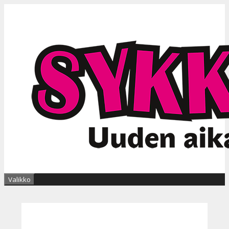
Siirry
sisältöön
Valikko