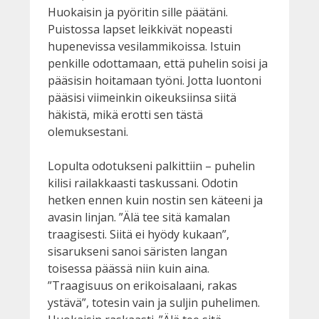
Huokaisin ja pyöritin sille päätäni.
Puistossa lapset leikkivät nopeasti
hupenevissa vesilammikoissa. Istuin
penkille odottamaan, että puhelin soisi ja
pääsisin hoitamaan työni. Jotta luontoni
pääsisi viimeinkin oikeuksiinsa siitä
häkistä, mikä erotti sen tästä
olemuksestani.
Lopulta odotukseni palkittiin – puhelin
kilisi railakkaasti taskussani. Odotin
hetken ennen kuin nostin sen käteeni ja
avasin linjan. ”Älä tee sitä kamalan
traagisesti. Siitä ei hyödy kukaan”,
sisarukseni sanoi säristen langan
toisessa päässä niin kuin aina.
”Traagisuus on erikoisalaani, rakas
ystävä”, totesin vain ja suljin puhelimen.