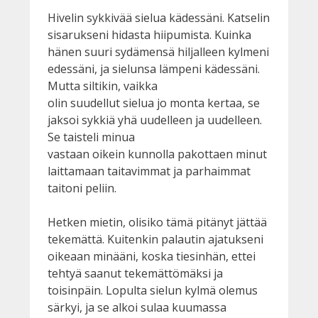
Hivelin sykkivää sielua kädessäni. Katselin
sisarukseni hidasta hiipumista. Kuinka
hänen suuri sydämensä hiljalleen kylmeni
edessäni, ja sielunsa lämpeni kädessäni.
Mutta siltikin, vaikka
olin suudellut sielua jo monta kertaa, se
jaksoi sykkiä yhä uudelleen ja uudelleen.
Se taisteli minua
vastaan oikein kunnolla pakottaen minut
laittamaan taitavimmat ja parhaimmat
taitoni peliin.
Hetken mietin, olisiko tämä pitänyt jättää
tekemättä. Kuitenkin palautin ajatukseni
oikeaan minääni, koska tiesinhän, ettei
tehtyä saanut tekemättömäksi ja
toisinpäin. Lopulta sielun kylmä olemus
särkyi, ja se alkoi sulaa kuumassa