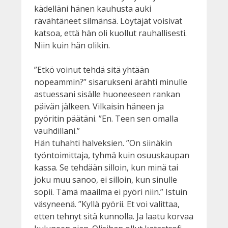
kädelläni hänen kauhusta auki
rävähtäneet silmänsä. Löytäjät voisivat
katsoa, että hän oli kuollut rauhallisesti.
Niin kuin hän olikin.
”Etkö voinut tehdä sitä yhtään
nopeammin?” sisarukseni ärähti minulle
astuessani sisälle huoneeseen rankan
päivän jälkeen. Vilkaisin häneen ja
pyöritin päätäni. ”En. Teen sen omalla
vauhdillani.”
Hän tuhahti halveksien. ”On siinäkin
työntoimittaja, tyhmä kuin osuuskaupan
kassa. Se tehdään silloin, kun minä tai
joku muu sanoo, ei silloin, kun sinulle
sopii. Tämä maailma ei pyöri niin.” Istuin
väsyneenä. ”Kyllä pyörii. Et voi valittaa,
etten tehnyt sitä kunnolla. Ja laatu korvaa