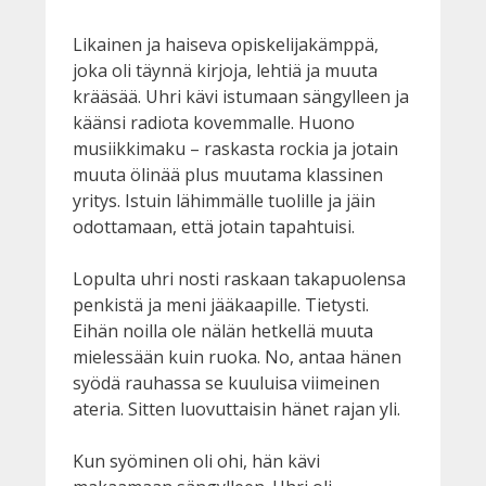
Likainen ja haiseva opiskelijakämppä,
joka oli täynnä kirjoja, lehtiä ja muuta
krääsää. Uhri kävi istumaan sängylleen ja
käänsi radiota kovemmalle. Huono
musiikkimaku – raskasta rockia ja jotain
muuta ölinää plus muutama klassinen
yritys. Istuin lähimmälle tuolille ja jäin
odottamaan, että jotain tapahtuisi.
Lopulta uhri nosti raskaan takapuolensa
penkistä ja meni jääkaapille. Tietysti.
Eihän noilla ole nälän hetkellä muuta
mielessään kuin ruoka. No, antaa hänen
syödä rauhassa se kuuluisa viimeinen
ateria. Sitten luovuttaisin hänet rajan yli.
Kun syöminen oli ohi, hän kävi