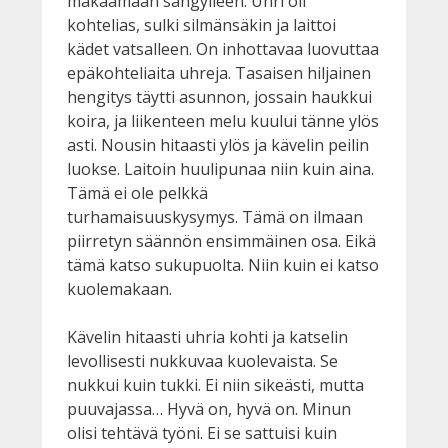
makaamaan sängylleen. Uhri oli
kohtelias, sulki silmänsäkin ja laittoi
kädet vatsalleen. On inhottavaa luovuttaa
epäkohteliaita uhreja. Tasaisen hiljainen
hengitys täytti asunnon, jossain haukkui
koira, ja liikenteen melu kuului tänne ylös
asti. Nousin hitaasti ylös ja kävelin peilin
luokse. Laitoin huulipunaa niin kuin aina.
Tämä ei ole pelkkä
turhamaisuuskysymys. Tämä on ilmaan
piirretyn säännön ensimmäinen osa. Eikä
tämä katso sukupuolta. Niin kuin ei katso
kuolemakaan.
Kävelin hitaasti uhria kohti ja katselin
levollisesti nukkuvaa kuolevaista. Se
nukkui kuin tukki. Ei niin sikeästi, mutta
puuvajassa… Hyvä on, hyvä on. Minun
olisi tehtävä työni. Ei se sattuisi kuin