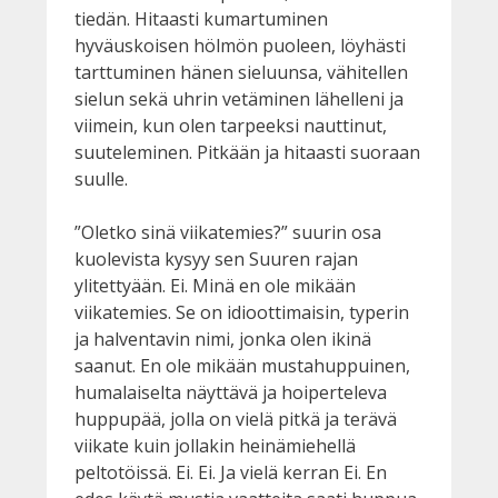
tiedän. Hitaasti kumartuminen
hyväuskoisen hölmön puoleen, löyhästi
tarttuminen hänen sieluunsa, vähitellen
sielun sekä uhrin vetäminen lähelleni ja
viimein, kun olen tarpeeksi nauttinut,
suuteleminen. Pitkään ja hitaasti suoraan
suulle.
”Oletko sinä viikatemies?” suurin osa
kuolevista kysyy sen Suuren rajan
ylitettyään. Ei. Minä en ole mikään
viikatemies. Se on idioottimaisin, typerin
ja halventavin nimi, jonka olen ikinä
saanut. En ole mikään mustahuppuinen,
humalaiselta näyttävä ja hoiperteleva
huppupää, jolla on vielä pitkä ja terävä
viikate kuin jollakin heinämiehellä
peltotöissä. Ei. Ei. Ja vielä kerran Ei. En