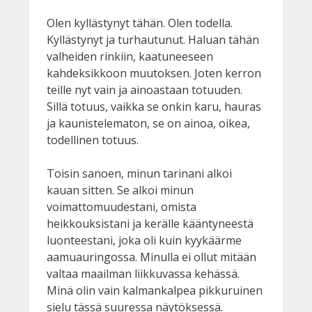
Olen kyllästynyt tähän. Olen todella.
Kyllästynyt ja turhautunut. Haluan tähän
valheiden rinkiin, kaatuneeseen
kahdeksikkoon muutoksen. Joten kerron
teille nyt vain ja ainoastaan totuuden.
Sillä totuus, vaikka se onkin karu, hauras
ja kaunistelematon, se on ainoa, oikea,
todellinen totuus.
Toisin sanoen, minun tarinani alkoi
kauan sitten. Se alkoi minun
voimattomuudestani, omista
heikkouksistani ja kerälle kääntyneestä
luonteestani, joka oli kuin kyykäärme
aamuauringossa. Minulla ei ollut mitään
valtaa maailman liikkuvassa kehässä.
Minä olin vain kalmankalpea pikkuruinen
sielu tässä suuressa näytöksessä.