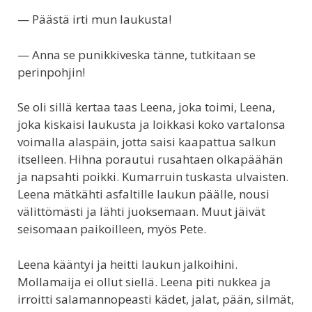
— Päästä irti mun laukusta!
— Anna se punikkiveska tänne, tutkitaan se
perinpohjin!
Se oli sillä kertaa taas Leena, joka toimi, Leena,
joka kiskaisi laukusta ja loikkasi koko vartalonsa
voimalla alaspäin, jotta saisi kaapattua salkun
itselleen. Hihna porautui rusahtaen olkapäähän
ja napsahti poikki. Kumarruin tuskasta ulvaisten.
Leena mätkähti asfaltille laukun päälle, nousi
välittömästi ja lähti juoksemaan. Muut jäivät
seisomaan paikoilleen, myös Pete.
Leena kääntyi ja heitti laukun jalkoihini.
Mollamaija ei ollut siellä. Leena piti nukkea ja
irroitti salamannopeasti kädet, jalat, pään, silmät,