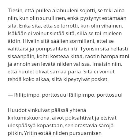
Tiesin, että pullea alahuuleni sojotti, se teki aina
niin, kun olin surullinen, enkä pystynyt estämään
sitä. Enkä sitä, että se törrötti, kun olin vihainen.
Isäkään ei voinut sietää sitä, sillä se toi mieleen
äidin. Hivelin sitä säälien sormillani, ettei se
välittäisi ja pompsahtaisi irti. Työnsin sitä hellästi
sisäänpäin, kohti kosteaa kitaa, raotin hampaitani
ja annoin sen levätä niiden välissä. Imaisin niin,
että huulet olivat samaa paria. Sitä ei voinut
tehdä koko aikaa, siitä kipeytyivät posket.
— Rillipimpo, porttosuu! Rillipimpo, porttosuu!
Huudot vinkuivat päässä yhtenä
kirkumiskuorona, aivot poksahtivat ja etsivät
ulospääsyä kopastaan, sen orastavia säröjä
pitkin. Yritin estää niiden pursuamisen