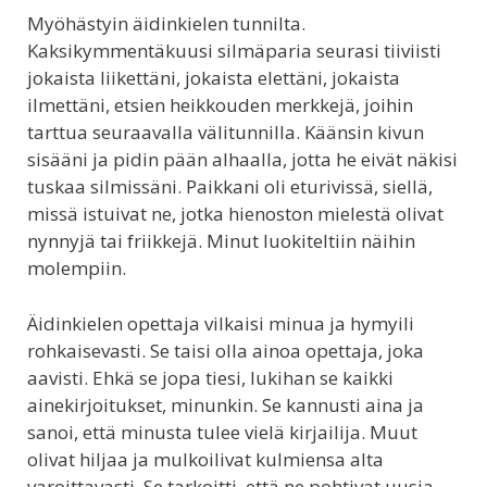
Myöhästyin äidinkielen tunnilta.
Kaksikymmentäkuusi silmäparia seurasi tiiviisti
jokaista liikettäni, jokaista elettäni, jokaista
ilmettäni, etsien heikkouden merkkejä, joihin
tarttua seuraavalla välitunnilla. Käänsin kivun
sisääni ja pidin pään alhaalla, jotta he eivät näkisi
tuskaa silmissäni. Paikkani oli eturivissä, siellä,
missä istuivat ne, jotka hienoston mielestä olivat
nynnyjä tai friikkejä. Minut luokiteltiin näihin
molempiin.
Äidinkielen opettaja vilkaisi minua ja hymyili
rohkaisevasti. Se taisi olla ainoa opettaja, joka
aavisti. Ehkä se jopa tiesi, lukihan se kaikki
ainekirjoitukset, minunkin. Se kannusti aina ja
sanoi, että minusta tulee vielä kirjailija. Muut
olivat hiljaa ja mulkoilivat kulmiensa alta
varoittavasti. Se tarkoitti, että ne pohtivat uusia,