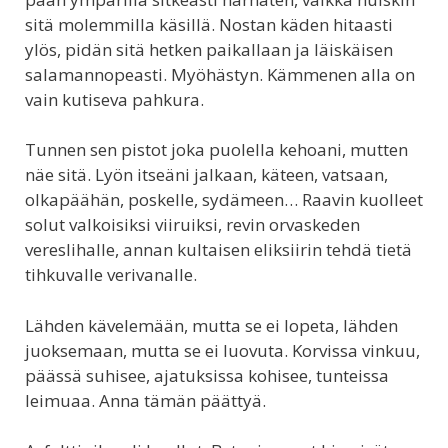
sitä molemmilla käsillä. Nostan käden hitaasti
ylös, pidän sitä hetken paikallaan ja läiskäisen
salamannopeasti. Myöhästyn. Kämmenen alla on
vain kutiseva pahkura.
Tunnen sen pistot joka puolella kehoani, mutten
näe sitä. Lyön itseäni jalkaan, käteen, vatsaan,
olkapäähän, poskelle, sydämeen… Raavin kuolleet
solut valkoisiksi viiruiksi, revin orvaskeden
vereslihalle, annan kultaisen eliksiirin tehdä tietä
tihkuvalle verivanalle.
Lähden kävelemään, mutta se ei lopeta, lähden
juoksemaan, mutta se ei luovuta. Korvissa vinkuu,
päässä suhisee, ajatuksissa kohisee, tunteissa
leimuaa. Anna tämän päättyä.