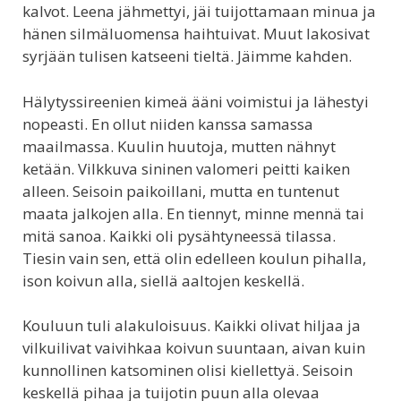
kalvot. Leena jähmettyi, jäi tuijottamaan minua ja
hänen silmäluomensa haihtuivat. Muut lakosivat
syrjään tulisen katseeni tieltä. Jäimme kahden.
Hälytyssireenien kimeä ääni voimistui ja lähestyi
nopeasti. En ollut niiden kanssa samassa
maailmassa. Kuulin huutoja, mutten nähnyt
ketään. Vilkkuva sininen valomeri peitti kaiken
alleen. Seisoin paikoillani, mutta en tuntenut
maata jalkojen alla. En tiennyt, minne mennä tai
mitä sanoa. Kaikki oli pysähtyneessä tilassa.
Tiesin vain sen, että olin edelleen koulun pihalla,
ison koivun alla, siellä aaltojen keskellä.
Kouluun tuli alakuloisuus. Kaikki olivat hiljaa ja
vilkuilivat vaivihkaa koivun suuntaan, aivan kuin
kunnollinen katsominen olisi kiellettyä. Seisoin
keskellä pihaa ja tuijotin puun alla olevaa