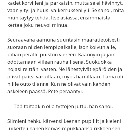
kädet korvilleni ja parkaisin, mutta se ei hävinnyt,
vaan yltyi ja huusi vaikerrukseni yli. Se sanoi, mitä
mun täytyy tehdä. Itse asiassa, ensimmäistä
kertaa joku neuvoi minua.
Seuraavana aamuna suuntasin määrätietoisesti
suoraan niiden lempipaikalle, ison koivun alle,
pihan perälle puiston viereen. Käännyin ja jäin
odottamaan viileän rauhallisena. Suokuokka
nojasi reittäni vasten. Ne lähestyivät epäröiden ja
olivat paitsi varuillaan, myös hämillään. Tämä oli
niille outo tilanne. Kun ne olivat vain kahden
askeleen päässä, Pete perääntyi.
— Tää taitaakin olla tyttöjen juttu, hän sanoi.
Silmieni hehku kärvensi Leenan pupillit ja kieleni
luikerteli hänen korvasimpukkaansa rikkoen sen