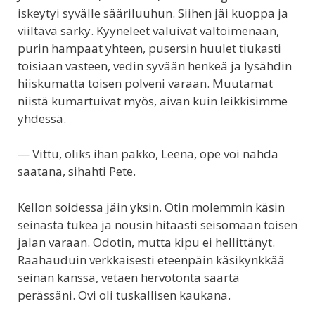
iskeytyi syvälle sääriluuhun. Siihen jäi kuoppa ja
viiltävä särky. Kyyneleet valuivat valtoimenaan,
purin hampaat yhteen, pusersin huulet tiukasti
toisiaan vasteen, vedin syvään henkeä ja lysähdin
hiiskumatta toisen polveni varaan. Muutamat
niistä kumartuivat myös, aivan kuin leikkisimme
yhdessä.
— Vittu, oliks ihan pakko, Leena, ope voi nähdä
saatana, sihahti Pete.
Kellon soidessa jäin yksin. Otin molemmin käsin
seinästä tukea ja nousin hitaasti seisomaan toisen
jalan varaan. Odotin, mutta kipu ei hellittänyt.
Raahauduin verkkaisesti eteenpäin käsikynkkää
seinän kanssa, vetäen hervotonta säärtä
perässäni. Ovi oli tuskallisen kaukana.