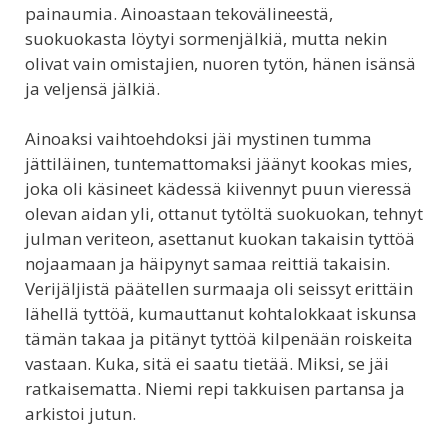
painaumia. Ainoastaan tekovälineestä,
suokuokasta löytyi sormenjälkiä, mutta nekin
olivat vain omistajien, nuoren tytön, hänen isänsä
ja veljensä jälkiä.
Ainoaksi vaihtoehdoksi jäi mystinen tumma
jättiläinen, tuntemattomaksi jäänyt kookas mies,
joka oli käsineet kädessä kiivennyt puun vieressä
olevan aidan yli, ottanut tytöltä suokuokan, tehnyt
julman veriteon, asettanut kuokan takaisin tyttöä
nojaamaan ja häipynyt samaa reittiä takaisin.
Verijäljistä päätellen surmaaja oli seissyt erittäin
lähellä tyttöä, kumauttanut kohtalokkaat iskunsa
tämän takaa ja pitänyt tyttöä kilpenään roiskeita
vastaan. Kuka, sitä ei saatu tietää. Miksi, se jäi
ratkaisematta. Niemi repi takkuisen partansa ja
arkistoi jutun.