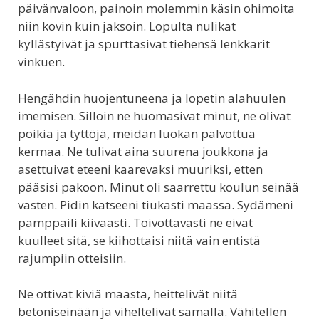
päivänvaloon, painoin molemmin käsin ohimoita
niin kovin kuin jaksoin. Lopulta nulikat
kyllästyivät ja spurttasivat tiehensä lenkkarit
vinkuen.
Hengähdin huojentuneena ja lopetin alahuulen
imemisen. Silloin ne huomasivat minut, ne olivat
poikia ja tyttöjä, meidän luokan palvottua
kermaa. Ne tulivat aina suurena joukkona ja
asettuivat eteeni kaarevaksi muuriksi, etten
pääsisi pakoon. Minut oli saarrettu koulun seinää
vasten. Pidin katseeni tiukasti maassa. Sydämeni
pamppaili kiivaasti. Toivottavasti ne eivät
kuulleet sitä, se kiihottaisi niitä vain entistä
rajumpiin otteisiin.
Ne ottivat kiviä maasta, heittelivät niitä
betoniseinään ja viheltelivät samalla. Vähitellen