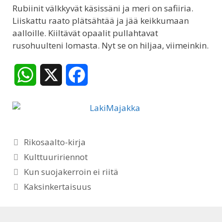
Rubiinit välkkyvät käsissäni ja meri on safiiria.
Liiskattu raato plätsähtää ja jää keikkumaan
aalloille. Kiiltävät opaalit pullahtavat
rusohuulteni lomasta. Nyt se on hiljaa, viimeinkin.
W
X
F
h
a
a
c
Kategoriat
t
e
Rikosaalto-kirja
Avainsanat
Kulttuuririennot
s
b
Kun suojakerroin ei riitä
A
o
Kaksinkertaisuus
p
o