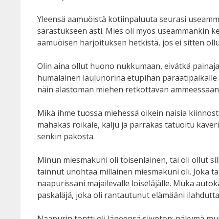
Yleensä aamuöistä kotiinpaluuta seurasi useamman
sarastukseen asti. Mies oli myös useammankin ker
aamuöisen harjoituksen hetkistä, jos ei sitten ol
Olin aina ollut huono nukkumaan, eivätkä painaja
humalainen laulunörinä etupihan paraatipaikalle 
näin alastoman miehen retkottavan ammeessaan mill
Mikä ihme tuossa miehessä oikein naisia kiinnosti
mahakas roikale, kalju ja parrakas tatuoitu kaver
senkin pakosta.
Minun miesmakuni oli toisenlainen, tai oli ollut si
tainnut unohtaa millainen miesmakuni oli. Joka ta
naapurissani majailevalle loiseläjälle. Muka au
paskaläjä, joka oli rantautunut elämääni ilahdut
Naapurin tontti oli läpeensä siivoton: näkymä mui