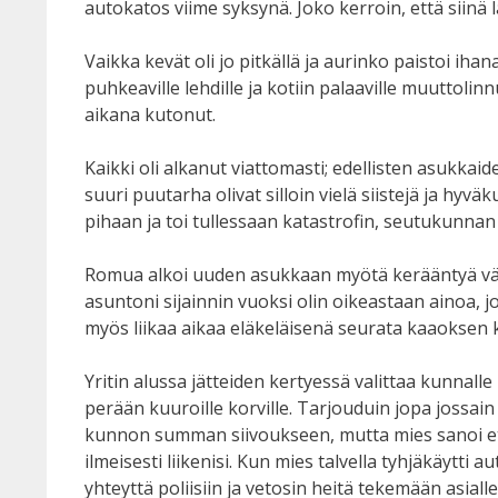
autokatos viime syksynä. Joko kerroin, että siinä
Vaikka kevät oli jo pitkällä ja aurinko paistoi iha
puhkeaville lehdille ja kotiin palaaville muuttoli
aikana kutonut.
Kaikki oli alkanut viattomasti; edellisten asukkai
suuri puutarha olivat silloin vielä siistejä ja hyv
pihaan ja toi tullessaan katastrofin, seutukunnan
Romua alkoi uuden asukkaan myötä kerääntyä välit
asuntoni sijainnin vuoksi olin oikeastaan ainoa, j
myös liikaa aikaa eläkeläisenä seurata kaaoksen 
Yritin alussa jätteiden kertyessä valittaa kunnal
perään kuuroille korville. Tarjouduin jopa jossai
kunnon summan siivoukseen, mutta mies sanoi että 
ilmeisesti liikenisi. Kun mies talvella tyhjäkäytt
yhteyttä poliisiin ja vetosin heitä tekemään asialle