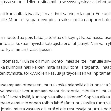
 läjässä se on edelleen, siinä mihin se syysmyrskyssä kehnou
nasti kuulaalta taivaalta, en aistinut säteiden lämpöä. En kuul
nnuille. Minut oli ympäröinyt pimeä säkki, jonka naapurin hol
den muutettua pois taloa ja tonttia oli käynyt katsomassa us
äkuntoisia, kukaan hyvistä katsojista ei ollut jäänyt. Niin va
 törkyisimmän trasselijussin.
tömästi, ”Kun se on mun luonto” mies selitteli minulle sii
oka kunnolla näki kaiken, mitä naapuritontilla tapahtui, naap
kehittymistä, törkyvuoren kasvua ja täydellisen välinpitäm
le useampaan otteeseen, mutta koska miehellä oli kunnassa ”s
n vaiheessa siivotuttamaan naapurin tonttia, minulla oli muk
”Siivoan kyllä, kun sopivaa aikaa liikenee”. Sopivaa aikaa e
i autoaan aamuisin ennen töihin lähtöään tuntikausilta tuntuv
 jotain, mutta vastaus oli, että ei ole resursseja puuttua noin 