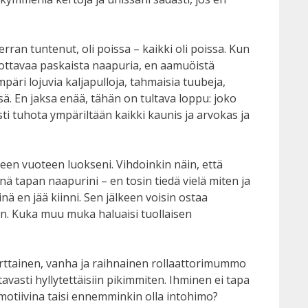
erran tuntenut, oli poissa – kaikki oli poissa. Kun
kuvottavaa paskaista naapuria, en aamuöistä
äri lojuvia kaljapulloja, tahmaisia tuubeja,
sä. En jaksa enää, tähän on tultava loppu: joko
sti tuhota ympäriltään kaikki kaunis ja arvokas ja
teen vuoteen luokseni. Vihdoinkin näin, että
ä tapan naapurini – en tosin tiedä vielä miten ja
nä en jää kiinni. Sen jälkeen voisin ostaa
aan. Kuka muu muka haluaisi tuollaisen
erttainen, vanha ja raihnainen rollaattorimummo
avasti hyllytettäisiin pikimmiten. Ihminen ei tapa
motiivina taisi ennemminkin olla intohimo?