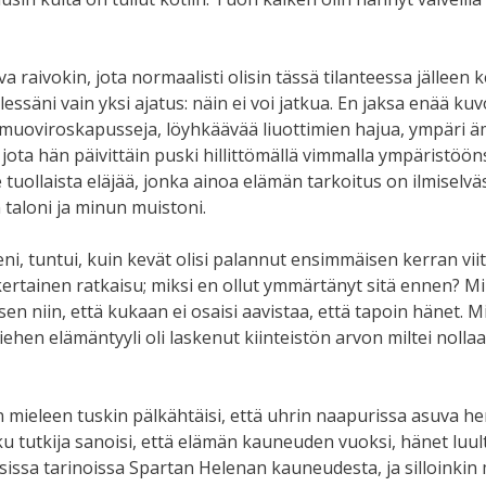
a raivokin, jota normaalisti olisin tässä tilanteessa jälleen k
elessäni vain yksi ajatus: näin ei voi jatkua. En jaksa enää 
muoviroskapusseja, löyhkäävää liuottimien hajua, ympäri ämp
jota hän päivittäin puski hillittömällä vimmalla ympäristöön
e tuollaista eläjää, jonka ainoa elämän tarkoitus on ilmiselvä
taloni ja minun muistoni.
i, tuntui, kuin kevät olisi palannut ensimmäisen kerran vii
kertainen ratkaisu; miksi en ollut ymmärtänyt sitä ennen? Min
en niin, että kukaan ei osaisi aavistaa, että tapoin hänet. Mi
iehen elämäntyyli oli laskenut kiinteistön arvon miltei noll
mieleen tuskin pälkähtäisi, että uhrin naapurissa asuva h
u tutkija sanoisi, että elämän kauneuden vuoksi, hänet luult
ssa tarinoissa Spartan Helenan kauneudesta, ja silloinkin 