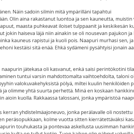
nen. Näin sadoin silmin mitä ympärilläni tapahtui
. Olin aina rakastanut luontoa ja sen kauneutta, muistin v
puut, maasta puhkeavat iloiset tulppaanit ja keskikesän kukka
 jokin haiseva läjä niin ainakin se oli nousevan pajukon ja
nka kauneus rapistui ja kuoli pois. Naapuri murhasi sen, ja t
kehoni kestäisi sitä enää. Ehkä sydämeni pysähtyisi jonain aa
naapurin jätekasa oli kasvanut, enkä saisi perintökotini til
minen tuntui varsin mahdottomalta vaihtoehdolta, taloni oli
 pyyhin valokuvakehyksistä pölyä, miltei kuulin henkilöiden 
llä ja olimme yhtä suurta perhettä. Minä en koskaan hankk
n aioin kuolla. Rakkaassa talossani, jonka ympäristöä naapur
as kerran yhdistelmäajoneuvo, jonka perälavalle oli nostett
eseen peräsopukkaan, kolme vuotta sitten kierrätettäväksi k
 naapurin touhukasta ja pontevaa askellusta uusimman hanki
usin kulta on tullut kotiin. Tuon kaiken olin nähnyt valveill