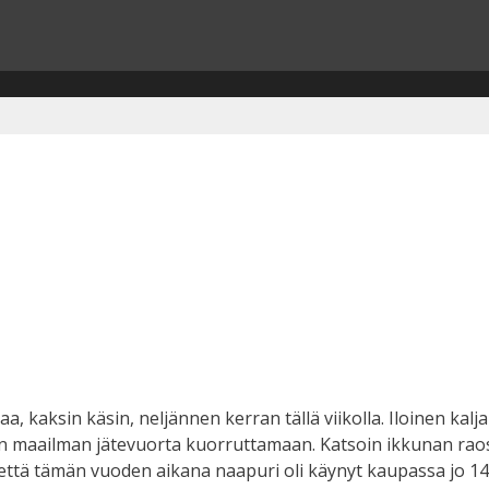
, kaksin käsin, neljännen kerran tällä viikolla. Iloinen kalj
en maailman jätevuorta kuorruttamaan. Katsoin ikkunan raost
, että tämän vuoden aikana naapuri oli käynyt kaupassa jo 143