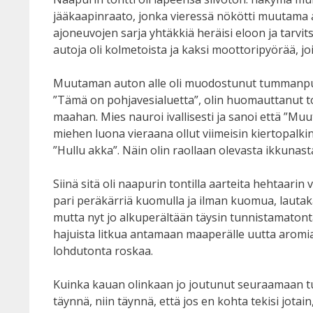
jääkaapinraato, jonka vieressä nökötti muutama 
ajoneuvojen sarja yhtäkkiä heräisi eloon ja tarvits
autoja oli kolmetoista ja kaksi moottoripyörää, joi
Muutaman auton alle oli muodostunut tummanpuhuv
”Tämä on pohjavesialuetta”, olin huomauttanut toi
maahan. Mies nauroi ivallisesti ja sanoi että ”M
miehen luona vieraana ollut viimeisin kiertopalk
”Hullu akka”. Näin olin raollaan olevasta ikkuna
Siinä sitä oli naapurin tontilla aarteita hehtaari
pari peräkärriä kuomulla ja ilman kuomua, lautakasa
mutta nyt jo alkuperältään täysin tunnistamatonta 
hajuista litkua antamaan maaperälle uutta aromia
lohdutonta roskaa.
Kuinka kauan olinkaan jo joutunut seuraamaan tuon 
täynnä, niin täynnä, että jos en kohta tekisi jota