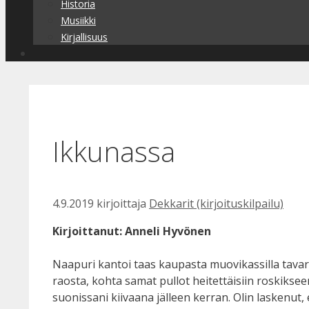
Historia
Musiikki
Kirjallisuus
Ikkunassa
4.9.2019
kirjoittaja
Dekkarit (kirjoituskilpailu)
Kirjoittanut: Anneli Hyvönen
Naapuri kantoi taas kaupasta muovikassilla tavaraa
raosta, kohta samat pullot heitettäisiin roskikse
suonissani kiivaana jälleen kerran. Olin laskenut