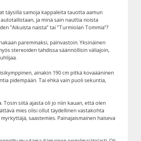
at täysillä samoja kappaleita tauotta aamun
totallistaan, ja minä sain nauttia noista
iiden ”Aikuista naista” tai ”Turmiolan Tommia”?
 ainakaan paremmaksi, päinvastoin. Yksinäinen
ös stereoiden tahdissa säännöllisin väliajoin,
uhlijaa.
 viisikymppinen, ainakin 190 cm pitkä kovaääninen
untia pidempään. Tai ehkä vain puoli sekuntia,
Tosin siitä ajasta oli jo niin kauan, että olen
tävä mies olisi ollut täydellinen vastakohta
 myrkyttäjä, saastemies. Painajaismainen haiseva
yhjennetty muutama itämainen ongelmajätelasti. Oli