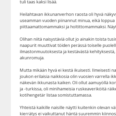
tuli taas kaksi lisää.
Heilahtavan ikkunanverhon raosta oli hyvä näkyv
useamman vuoden piinannut minua, eikä loppua kid
piittaamattomammaksi ja holtittomammaksi. Näytti
Olihan niitä naisystäviä ollut jo ainakin toista t
naapurit muuttivat töiden perässä toiselle puolel
ilmastonmuutoksesta ja kestävästä kehityksestä, ei
akunromuja.
Mutta mikään hyvä ei kestä ikuisesti. Ilmeisesti 
joukon erilaisia naikkosia olin vuosien varrella 
näkevän ikkunasta kaiken. Oli ollut aamuyöllä ko
ja -turkissa, oli minihameisia ruskeaveriköitä rä
kotihengetär listaa somistuttamassa.
Yhteistä kaikille naisille näytti kuitenkin olevan 
kierrätys ei vaikuttanut häntä suuremmin kiinnos