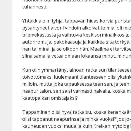
tuhannesti.
Yhtäkkiä olin tyhjä, tappavan hidas korvia puristav
pysähtyneet aivoni vihdoin alkoivat toimia, oli mi
bilemekastusta ja vaihtuvia keskisorminaikkosia, 
autonromuja, pakokaasuja ja kaikkea sitä törkyä, 
hän tai minä, ja se olkoon hän. Maailma ei tarvits
siinä samalla vetää omaan lokaansa minut, minun 
Kun olin ymmärtänyt ainoan ratkaisun tilanteeseen
toivottomaksi luulemaani tilanteeseen olisi yksin
milloin, mutta joka tapauksessa teen sen. Ja teen s
naapuritalon, sen saisi varmasti halvalla, koska m
kaatopaikan omistajaksi?
Tappaminen olisi hyvä ratkaisu, koska kenenkään 
olisi tappanut naapurinsa ja minkä vuoksi? Jos jok
kauneuden vuoksi muualla kuin Kreikan mytologisi