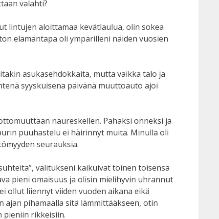
ttaan valahti?
lut lintujen aloittamaa kevätlaulua, olin sokea
titon elämäntapa oli ympärilleni näiden vuosien
eitakin asukasehdokkaita, mutta vaikka talo ja
in yhtenä syyskuisena päivänä muuttoauto ajoi
vottomuuttaan naureskellen. Pahaksi onneksi ja
urin puuhastelu ei häirinnyt muita. Minulla oli
ättömyyden seurauksia.
uhteita”, valitukseni kaikuivat toinen toisensa
ava pieni omaisuus ja olisin mielihyvin uhrannut
i ollut liiennyt viiden vuoden aikana eikä
an ajan pihamaalla sitä lämmittääkseen, otin
pieniin rikkeisiin.