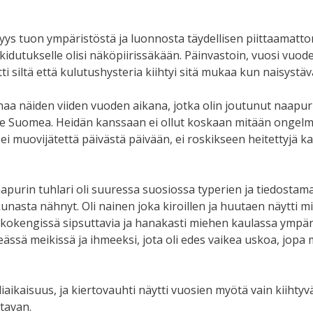
yys tuon ympäristöstä ja luonnosta täydellisen piittaamat
utukselle olisi näköpiirissäkään. Päinvastoin, vuosi vuode
 siltä että kulutushysteria kiihtyi sitä mukaa kun naisyst
usinaa näiden viiden vuoden aikana, jotka olin joutunut naapu
le Suomea. Heidän kanssaan ei ollut koskaan mitään ongelmia,
 muovijätettä päivästä päivään, ei roskikseen heitettyjä kal
naapurin tuhlari oli suuressa suosiossa typerien ja tiedosta
ikkunasta nähnyt. Oli nainen joka kiroillen ja huutaen näytt
rkokengissä sipsuttavia ja hanakasti miehen kaulassa ympär
ikeässä meikissä ja ihmeeksi, jota oli edes vaikea uskoa, jo
väliaikaisuus, ja kiertovauhti näytti vuosien myötä vain kiihty
tavan.