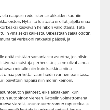
ielä naapurin edellisten asukkaiden kauniin
loiston. Nyt siitä loistosta ei ollut jäljellä enää
 korkeaksi kasvavan heinikon valloittama. Tätä
ulin vihaiseksi kaikesta. Oikeastaan salaa odotin,
muna tai verisuoni ratkeaisi päässä, ja
alle enää mistään samanlaista asuntoa, jos olisin
 täynnä muistoja perheestäni, ja ne olivat ainoa
puhuvan minulle niin kuin kaikkina niinä
inut omaa perhettä, vaan hoidin vanhempani tässä
i päivittäin häpäisi niin monin keinoin.
u asuntoauton jäänteet, eikä aikaakaan, kun
asatun autopinon viereen. Katselin voimattomana
ntansa vierellä, asuntoautonromun taputtelua ja
a kymmeniä kertoja ja unissani sadasti, jos en