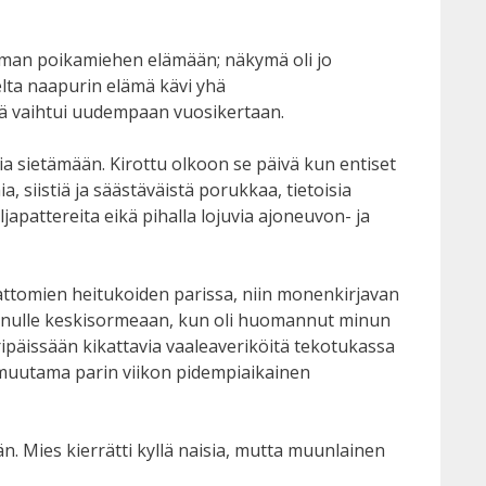
toman poikamiehen elämään; näkymä oli jo
lta naapurin elämä kävi yhä
ävä vaihtui uudempaan vuosikertaan.
ria sietämään. Kirottu olkoon se päivä kun entiset
 siistiä ja säästäväistä porukkaa, tietoisia
japattereita eikä pihalla lojuvia ajoneuvon- ja
mattomien heitukoiden parissa, niin monenkirjavan
i minulle keskisormeaan, kun oli huomannut minun
ipäissään kikattavia vaaleaveriköitä tekotukassa
pa muutama parin viikon pidempiaikainen
vän. Mies kierrätti kyllä naisia, mutta muunlainen