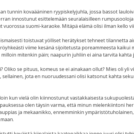
 tunnin kovaääninen ryypiskelyjuhla, jossa bassot lauloiv
ran innostunut esittelemään seuralaisilleen rumpusooloja au
lut vuorossa suomi-karaoke. Mitäpä elämä olisi ilman kello v
ismaisesti toistuvat yölliset herätykset tehneet tilannetta
röyhkeästi viime kesänä sijoitetusta poreammeesta kaikui my
oin mitenkin päin; naapurin juhliin ei aina tarvita kahta j
? Oliko se pituus, komeus se ei ainakaan ollut? Mies oli yli
i, sellainen, jota en nuoruudessani olisi katsonut kahta sek
lloin kun vielä olin kiinnostunut vastakkaisesta sukupuolesta. 
pauksessa olen täysin varma, että minun mielenkiintoni herät
tokauppias ja mekaanikko, ennemminkin ympäristötuholainen,
tamaan.
stutti keväistä kiinalaista kaatopaikkaa jonne juuri olisi t