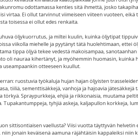
akunromu odottamassa kenties sitä ihmettä, josko takapiha
isi virtaa. Ei ollut tarvinnut viimeiseen viiteen vuoteen, eik
sta toisessa ei ollut edes renkaita.
a öljykuorrutus, ja miltei kuulin, kuinka öljytipat tippui
ssa viikolla miehelle ja pyytänyt tätä huolehtimaan, ettei 
uutama tippa öljyä tekee vedestä makoisampaa, sanotaanhan 
into oli nauraa kihertänyt, ja myöhemmin huomasin, kuinka 
sta useampaankin otteeseen kuullut.
n verran: ruostuvia työkaluja hujan hajan öljyisten trasselei
, tiiliä, sementtisäkkejä, vanhoja ja hajoavia jätesäkkejä tä
törkyä. Spraypurkkeja, ehjiä ja rikkonaisia, muutama peltityn
. Tupakantumppeja, tyhjiä askeja, kaljapullon korkkeja, lu
sittisontiaisen vaellusta? Viisi vuotta täyttyvän helvetin e
in, niin jonain keväisenä aamuna räjähtäisin kappaleiksi nii