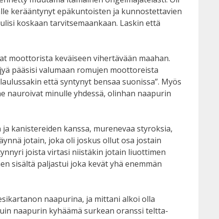
lle kerääntynyt epäkuntoisten ja kunnostettavien
ä tulisi koskaan tarvitsemaankaan. Laskin että
vat moottorista keväiseen vihertävään maahan.
öljyä pääsisi valumaan romujen moottoreista
laulussakin että syntynyt bensaa suonissa”. Myös
he nauroivat minulle yhdessä, olinhan naapurin
den ja kanistereiden kanssa, murenevaa styroksia,
ynnä jotain, joka oli joskus ollut osa jostain
nyri joista virtasi niistäkin jotain liuottimen
men sisältä paljastui joka kevät yhä enemmän
sikartanon naapurina, ja mittani alkoi olla
n kuin naapurin kyhäämä surkean oranssi teltta-