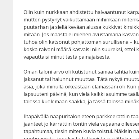
Olin kuin nurkkaan ahdistettu halvaantunut kärpä
mutten pystynyt vaikuttamaan mihinkään mitenkään
puutarhan ja siellä kevään alussa kukkivat kirsikka
mitään. Jos maasta ei miehen avustamana kasvanut
tuhoa olin katsonut pohjattoman surullisena – kui
koska raivoni määrä kasvaisi niin suureksi, ettei 
vapauttaisi minut tästä painajaisesta.
Oman taloni arvo oli kutistunut samaa tahtia kuin 
jaksanut tai halunnut muuttaa. Tätä nykyä muutta
asia, joka minulla oikeastaan elämässäni oli. Kun
lapsuuteni päivinä, kun vielä kaikki asuimme tää
talossa kuolemaan saakka, ja tässä talossa minäki
Iltapäivällä naapuritalon eteen parkkeerattiin ta
jäänteet jo kärrättiin tontin vielä vapaana olle
tapahtumaa, tiesin miten kuvio toistui. Näkisin
nuohoamista, innokasta tutkimista ja silittelyä – u