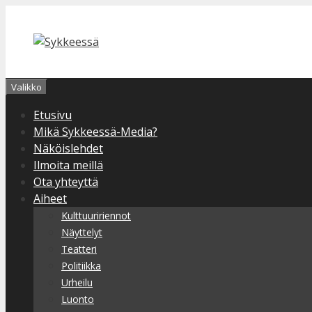
Siirry
sisältöön
Valikko
Etusivu
Mikä Sykkeessä-Media?
Näköislehdet
Ilmoita meillä
Ota yhteyttä
Aiheet
Kulttuuririennot
Näyttelyt
Teatteri
Politiikka
Urheilu
Luonto