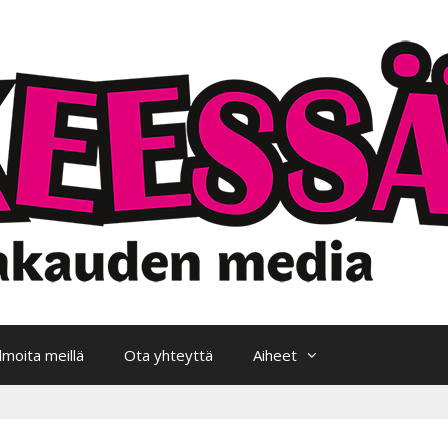
Ilmoita meillä
Ota yhteyttä
Aiheet