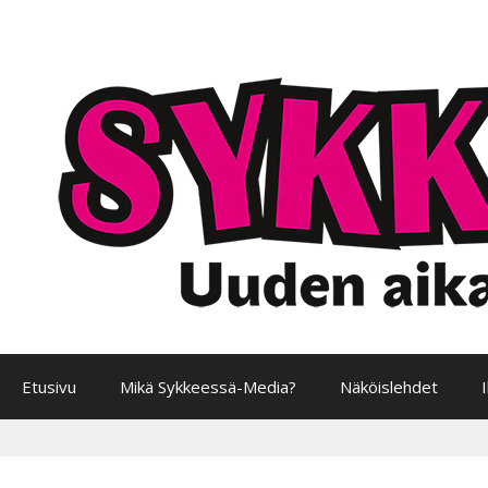
Siirry
sisältöön
Etusivu
Mikä Sykkeessä-Media?
Näköislehdet