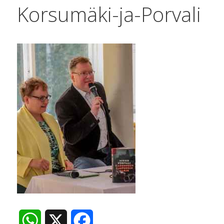
Korsumäki-ja-Porvali
W
X
F