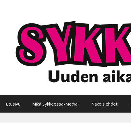
Siirry
sisältöön
Etusivu
Mikä Sykkeessä-Media?
Näköislehdet