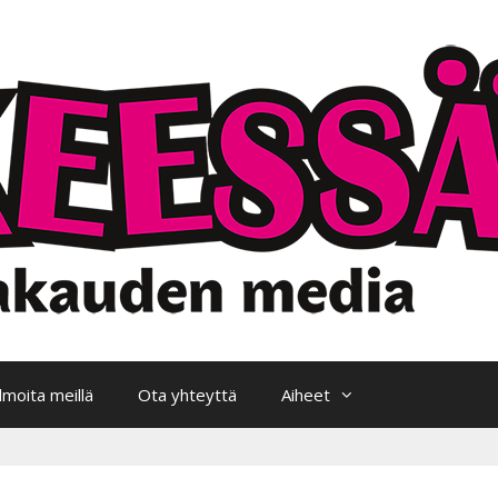
Ilmoita meillä
Ota yhteyttä
Aiheet