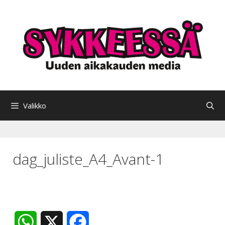
Siirry
sisältöön
Valikko
dag_juliste_A4_Avant-1
W
X
F