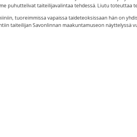
me puhuttelivat taiteilijavalintaa tehdessä. Liutu toteuttaa 
iniin, tuoreimmissa vapaissa taideteoksissaan hän on yhdistä
nähtiin taiteilijan Savonlinnan maakuntamuseon näyttelyssä 