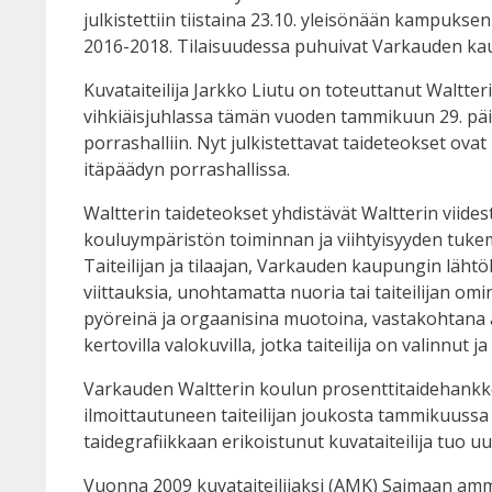
julkistettiin tiistaina 23.10. yleisönään kampuks
2016-2018. Tilaisuudessa puhuivat Varkauden k
Kuvataiteilija Jarkko Liutu on toteuttanut Waltter
vihkiäisjuhlassa tämän vuoden tammikuun 29. pä
porrashalliin. Nyt julkistettavat taideteokset ovat
itäpäädyn porrashallissa.
Waltterin taideteokset yhdistävät Waltterin viid
kouluympäristön toiminnan ja viihtyisyyden tuk
Taiteilijan ja tilaajan, Varkauden kaupungin lähtö
viittauksia, unohtamatta nuoria tai taiteilijan om
pyöreinä ja orgaanisina muotoina, vastakohtana ar
kertovilla valokuvilla, jotka taiteilija on valinn
Varkauden Waltterin koulun prosenttitaidehankkeen t
ilmoittautuneen taiteilijan joukosta tammikuussa 2
taidegrafiikkaan erikoistunut kuvataiteilija tuo
Vuonna 2009 kuvataiteilijaksi (AMK) Saimaan amma