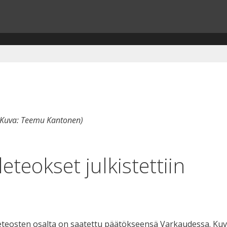
 (Kuva: Teemu Kantonen)
eteokset julkistettiin
deteosten osalta on saatettu päätökseensä Varkaudessa. Ku