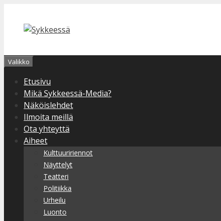
Siirry
sisältöön
Valikko
Etusivu
Mikä Sykkeessä-Media?
Näköislehdet
Ilmoita meillä
Ota yhteyttä
Aiheet
Kulttuuririennot
Näyttelyt
Teatteri
Politiikka
Urheilu
Luonto