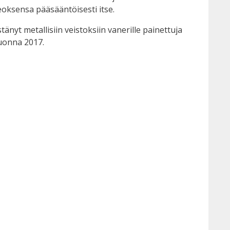
teoksensa pääsääntöisesti itse.
nyt metallisiin veistoksiin vanerille painettuja
vuonna 2017.