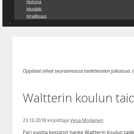
Historia
Musiikki
Kirjallisuus
Oppilaat olivat seuraamassa taideteosten julkaisua.
Waltterin koulun taid
23.10.2018
kirjoittaja
Vesa Moilanen
Pari vuotta kestänyt hanke Waltterin koulun tai