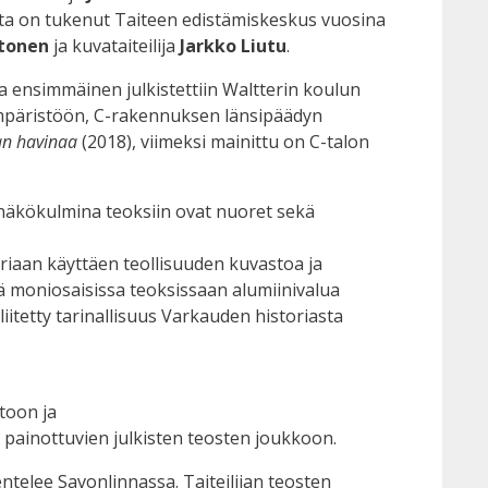
ketta on tukenut Taiteen edistämiskeskus vuosina
tonen
ja kuvataiteilija
Jarkko Liutu
.
ta ensimmäinen julkistettiin Waltterin koulun
9 ympäristöön, C-rakennuksen länsipäädyn
an havinaa
(2018), viimeksi mainittu on C-talon
 näkökulmina teoksiin ovat nuoret sekä
toriaan käyttäen teollisuuden kuvastoa ja
tää moniosaisissa teoksissaan alumiinivalua
iitetty tarinallisuus Varkauden historiasta
stoon ja
 painottuvien julkisten teosten joukkoon.
telee Savonlinnassa. Taiteilijan teosten