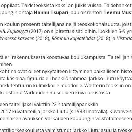
en oppilaat. Taideteoksista kaksi on julkisivuissa. Taidehan
aupunginjohtaja
Hannu Tsupari
, apulaisrehtori
Teemu Mus
in koulun prosenttitaiteilijana neljä teoskokonaisuutta, jois
ivä.
Kuplakyyti
(2017) on sijoitettu sisätiloihin, luokkien 5-
Yhdessä kasvaen
(2018),
Römmin kuplatehdas
(2018) ja
Histori
estä eri rakennuksesta koostuvaa koulukampusta. Taiteilijan
eminen.
kohtina ovat olleet nykytaiteen liittyminen paikalliseen his
inta käsialaa, figuuria eli henkilöhahmoa. Jarkko Liutu käyt
kkitehtuurin kulmikkaille muodoille. Waltterin teoksiin on l
ut ja koostanut Varkauden museoiden kuva-arkistosta.
aiteilijaksi valittiin 22:n taiteilijapankkiin
017 kuvataiteilija Jarkko Liutu (s.1983 Imatralla). Kuvanvei
 uudenlaisen avauksen Varkauden kaupungin veistotaiteeseen
ttikorkeakoulusta valmistunut Jarkko Liutu asuu ja työsken