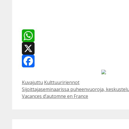
WhatsApp
X
Facebook
Kategoriat
Avainsanat
Kuvajuttu
Kulttuuririennot
Sijoittajaseminaarissa puheenvuoroja, keskustelu
Vacances d’automne en France