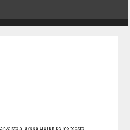
vanveistäjä
Jarkko Liutun
kolme teosta