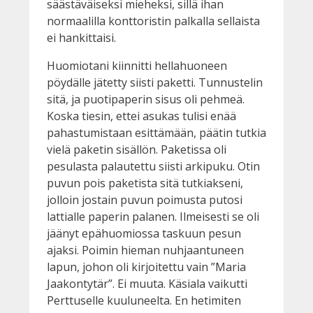
säästäväiseksi mieheksi, sillä ihan
normaalilla konttoristin palkalla sellaista
ei hankittaisi.
Huomiotani kiinnitti hellahuoneen
pöydälle jätetty siisti paketti. Tunnustelin
sitä, ja puotipaperin sisus oli pehmeä.
Koska tiesin, ettei asukas tulisi enää
pahastumistaan esittämään, päätin tutkia
vielä paketin sisällön. Paketissa oli
pesulasta palautettu siisti arkipuku. Otin
puvun pois paketista sitä tutkiakseni,
jolloin jostain puvun poimusta putosi
lattialle paperin palanen. Ilmeisesti se oli
jäänyt epähuomiossa taskuun pesun
ajaksi. Poimin hieman nuhjaantuneen
lapun, johon oli kirjoitettu vain ”Maria
Jaakontytär”. Ei muuta. Käsiala vaikutti
Perttuselle kuuluneelta. En hetimiten