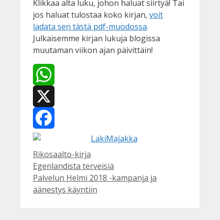
Klikkaa alta luku, johon haluat siirtyä! Tai
jos haluat tulostaa koko kirjan,
voit
ladata sen tästä pdf-muodossa
.
Julkaisemme kirjan lukuja blogissa
muutaman viikon ajan päivittäin!
WhatsApp
X
Facebook
Kategoriat
Rikosaalto-kirja
Egenlandista terveisiä
Palvelun Helmi 2018 -kampanja ja
äänestys käyntiin