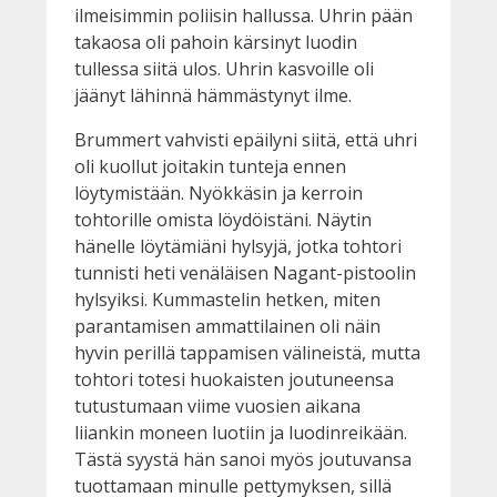
ilmeisimmin poliisin hallussa. Uhrin pään
takaosa oli pahoin kärsinyt luodin
tullessa siitä ulos. Uhrin kasvoille oli
jäänyt lähinnä hämmästynyt ilme.
Brummert vahvisti epäilyni siitä, että uhri
oli kuollut joitakin tunteja ennen
löytymistään. Nyökkäsin ja kerroin
tohtorille omista löydöistäni. Näytin
hänelle löytämiäni hylsyjä, jotka tohtori
tunnisti heti venäläisen Nagant-pistoolin
hylsyiksi. Kummastelin hetken, miten
parantamisen ammattilainen oli näin
hyvin perillä tappamisen välineistä, mutta
tohtori totesi huokaisten joutuneensa
tutustumaan viime vuosien aikana
liiankin moneen luotiin ja luodinreikään.
Tästä syystä hän sanoi myös joutuvansa
tuottamaan minulle pettymyksen, sillä