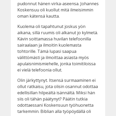
pudonnut hänen virka-aseensa. Johannes
Koskensuu oli kuollut mitä ilmeisimmin
oman kätensä kautta.
Kuolema oli tapahtunut joskus yön
aikana, sillä ruumis oli alkanut jo kylmetä.
Kävin soittamassa huvilan telefoonilla
sairaalaan ja ilmoitin kuolemasta
tohtorille. Tämä lupasi saapua
välittömästi ja ilmoittaa asiasta myös
apulaisnimismiehelle, jonka toimitiloissa
ei vielä telefoonia ollut.
Olin järkyttynyt. Itsensä surmaaminen ei
ollut ratkaisu, jota olisin osannut odottaa
edellisillan hilpeältä isännältä. Miksi hän
siis oli tähän päätynyt? Päätin tutkia
odottaessani Koskensuun työhuonetta
tarkemmin. Biblian alla työpöydällä oli