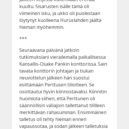
kuultu. Sisarusten isälle tämä oli
viimeinen isku, ja ukko oli puolestaan
löytynyt kuolleena Huruslahden jäältä
hieman myöhemmin.
***
Seuraavana päivänä jatkoin
tutkimuksiani vierailemalla paikallisessa
Kansallis-Osake Pankin konttorissa. Sain
tavata konttorin johtajan ja tiukan
neuvottelun jälkeen hän suostui
esittämään Perttusen tiliotteen. Se
osottautui hyvin kiinnostavaksi. Kiinnitin
huomiota siihen, että Perttunen oli
säännöllisin väliajoin tallettanut tililleen
merkittävän rahasumman. Ensimmäinen
talletus oli tehty hieman ennen
vapaussotaa, ja sodan jälkeen talletuksia