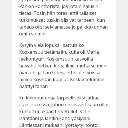
Pankin konttorista, jos jotain halusin
tietää. Tosin hän totesi että tällaiset
tutkimukset tuskin olisivat tarpeen, kun
tapaus olisi selviämässä jo paikkakunnan
omin voimin.
Kysyin vielä lopuksi, sattuisiko
Koskensuu tietämään, kuka oli Maria
Jaakontytär. Koskensuun kasvoilla
häivähti hetken kireä ilme, mutta se meni
pian ohi ja hän totesi, ettei ole moista
nimeä koskaan kuullut. Keskustelumme
päättyi tähän.
En kokenut enää tarpeelliseksi jatkaa
iltaa joukossa, johon en selvästikään ollut
kutsuttunakaan tervetullut. Kiitin
isäntääni ja lähdin kohti yösijaani.
Lähtiessäni mukaani lyöttäytyi tohtori