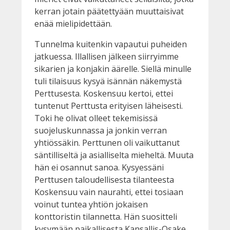
kerran jotain päätettyään muuttaisivat
enää mielipidettään.
Tunnelma kuitenkin vapautui puheiden
jatkuessa. Illallisen jälkeen siirryimme
sikarien ja konjakin äärelle. Siellä minulle
tuli tilaisuus kysyä isännän näkemystä
Perttusesta. Koskensuu kertoi, ettei
tuntenut Perttusta erityisen läheisesti.
Toki he olivat olleet tekemisissä
suojeluskunnassa ja jonkin verran
yhtiössäkin. Perttunen oli vaikuttanut
säntilliseltä ja asialliselta mieheltä. Muuta
hän ei osannut sanoa. Kysyessäni
Perttusen taloudellisesta tilanteesta
Koskensuu vain naurahti, ettei tosiaan
voinut tuntea yhtiön jokaisen
konttoristin tilannetta. Hän suositteli
kysymään paikallisesta Kansallis-Osake