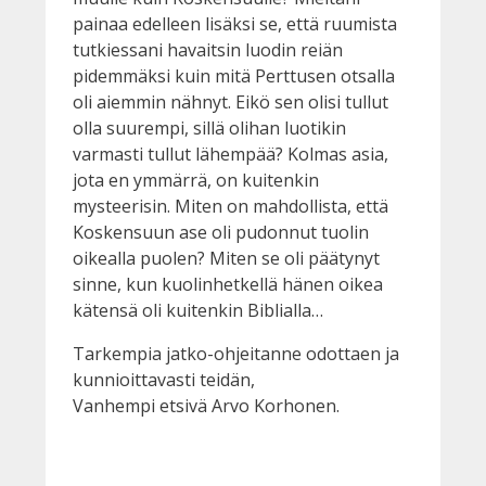
painaa edelleen lisäksi se, että ruumista
tutkiessani havaitsin luodin reiän
pidemmäksi kuin mitä Perttusen otsalla
oli aiemmin nähnyt. Eikö sen olisi tullut
olla suurempi, sillä olihan luotikin
varmasti tullut lähempää? Kolmas asia,
jota en ymmärrä, on kuitenkin
mysteerisin. Miten on mahdollista, että
Koskensuun ase oli pudonnut tuolin
oikealla puolen? Miten se oli päätynyt
sinne, kun kuolinhetkellä hänen oikea
kätensä oli kuitenkin Biblialla…
Tarkempia jatko-ohjeitanne odottaen ja
kunnioittavasti teidän,
Vanhempi etsivä Arvo Korhonen.