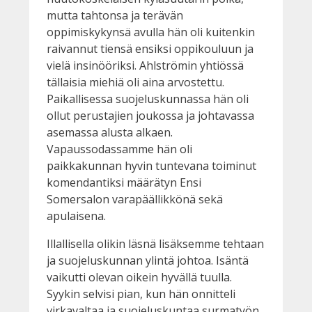
mutta tahtonsa ja terävän
oppimiskykynsä avulla hän oli kuitenkin
raivannut tiensä ensiksi oppikouluun ja
vielä insinööriksi. Ahlströmin yhtiössä
tällaisia miehiä oli aina arvostettu.
Paikallisessa suojeluskunnassa hän oli
ollut perustajien joukossa ja johtavassa
asemassa alusta alkaen.
Vapaussodassamme hän oli
paikkakunnan hyvin tuntevana toiminut
komendantiksi määrätyn Ensi
Somersalon varapäällikkönä sekä
apulaisena.
Illallisella olikin läsnä lisäksemme tehtaan
ja suojeluskunnan ylintä johtoa. Isäntä
vaikutti olevan oikein hyvällä tuulla.
Syykin selvisi pian, kun hän onnitteli
virkavaltaa ja suojeluskuntaa surmatyön