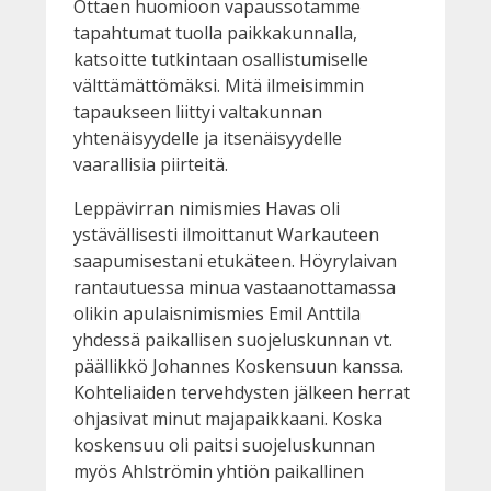
Ottaen huomioon vapaussotamme
tapahtumat tuolla paikkakunnalla,
katsoitte tutkintaan osallistumiselle
välttämättömäksi. Mitä ilmeisimmin
tapaukseen liittyi valtakunnan
yhtenäisyydelle ja itsenäisyydelle
vaarallisia piirteitä.
Leppävirran nimismies Havas oli
ystävällisesti ilmoittanut Warkauteen
saapumisestani etukäteen. Höyrylaivan
rantautuessa minua vastaanottamassa
olikin apulaisnimismies Emil Anttila
yhdessä paikallisen suojeluskunnan vt.
päällikkö Johannes Koskensuun kanssa.
Kohteliaiden tervehdysten jälkeen herrat
ohjasivat minut majapaikkaani. Koska
koskensuu oli paitsi suojeluskunnan
myös Ahlströmin yhtiön paikallinen