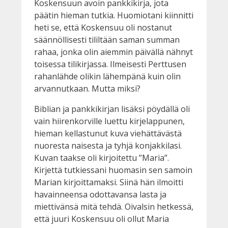
Koskensuun avoin pankkikirja, jota
päätin hieman tutkia. Huomiotani kiinnitti
heti se, että Koskensuu oli nostanut
säännöllisesti tililtään saman summan
rahaa, jonka olin aiemmin päivällä nähnyt
toisessa tilikirjassa. Ilmeisesti Perttusen
rahanlähde olikin lähempänä kuin olin
arvannutkaan. Mutta miksi?
Biblian ja pankkikirjan lisäksi pöydällä oli
vain hiirenkorville luettu kirjelappunen,
hieman kellastunut kuva viehättävästä
nuoresta naisesta ja tyhjä konjakkilasi.
Kuvan taakse oli kirjoitettu ”Maria”.
Kirjettä tutkiessani huomasin sen samoin
Marian kirjoittamaksi. Siinä hän ilmoitti
havainneensa odottavansa lasta ja
miettivänsä mitä tehdä. Oivalsin hetkessä,
että juuri Koskensuu oli ollut Maria