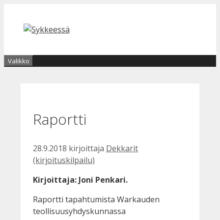
Siirry
sisältöön
Valikko
Raportti
28.9.2018
kirjoittaja
Dekkarit
(kirjoituskilpailu)
Kirjoittaja: Joni Penkari.
Raportti tapahtumista Warkauden
teollisuusyhdyskunnassa