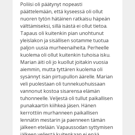
Poliisi oli päätynyt nopeasti
päättelemään, että kyseessä oli ollut
nuoren tytön hätäinen ratkaisu häpeän
välttämiseksi, sillä isästä ei ollut tietoa.
Tapaus oli kuitenkin pian unohtunut
yleislakon ja sisällisen sotamme tuotua
paljon uusia murheenaiheita. Perheelle
kuolema oli ollut kuitenkin tuhoisa isku.
Marian äiti oli jo kuollut joitakin vuosia
aiemmin, mutta tyttären kuolema oli
sysännyt isän pirtupullon äärelle. Marian
veli puolestaan oli tunnekuohuissaan
vannonut kostoa sisarensa elämän
tuhonneelle. Veljestä oli tullut paikallisen
punakaartin kiihkeä jäsen. Hänen
kerrottiin murhanneen paikallisen
lennätin mestarin ja paenneen tämän
jälkeen etelään. Vapaussodan syttymisen
jälkeen veljestä kuitenkaan ei enää