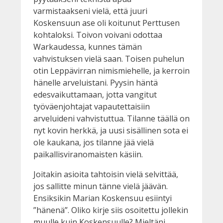
varmistaakseni vielä, että juuri
Koskensuun ase oli koitunut Perttusen
kohtaloksi. Toivon voivani odottaa
Warkaudessa, kunnes tämän
vahvistuksen vielä saan. Toisen puhelun
otin Leppävirran nimismiehelle, ja kerroin
hänelle arveluistani. Pyysin häntä
edesvaikuttamaan, jotta vangitut
työväenjohtajat vapautettaisiin
arveluideni vahvistuttua. Tilanne täällä on
nyt kovin herkkä, ja uusi sisällinen sota ei
ole kaukana, jos tilanne jää vielä
paikallisviranomaisten käsiin.
Joitakin asioita tahtoisin vielä selvittää,
jos sallitte minun tänne vielä jäävän.
Ensiksikin Marian Koskensuu esiintyi
”hänenä”. Oliko kirje siis osoitettu jollekin
muulle kuin Koskensuulle? Mieltäni