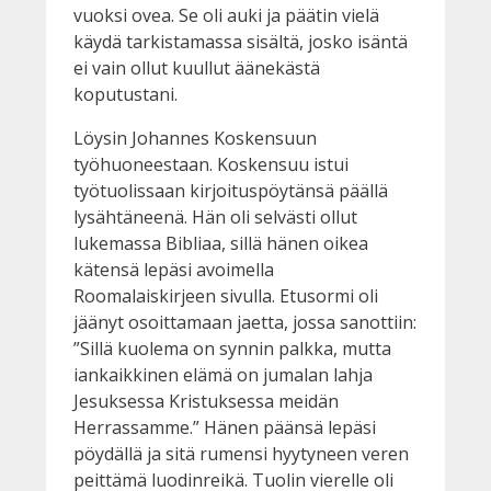
vuoksi ovea. Se oli auki ja päätin vielä
käydä tarkistamassa sisältä, josko isäntä
ei vain ollut kuullut äänekästä
koputustani.
Löysin Johannes Koskensuun
työhuoneestaan. Koskensuu istui
työtuolissaan kirjoituspöytänsä päällä
lysähtäneenä. Hän oli selvästi ollut
lukemassa Bibliaa, sillä hänen oikea
kätensä lepäsi avoimella
Roomalaiskirjeen sivulla. Etusormi oli
jäänyt osoittamaan jaetta, jossa sanottiin:
”Sillä kuolema on synnin palkka, mutta
iankaikkinen elämä on jumalan lahja
Jesuksessa Kristuksessa meidän
Herrassamme.” Hänen päänsä lepäsi
pöydällä ja sitä rumensi hyytyneen veren
peittämä luodinreikä. Tuolin vierelle oli