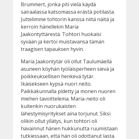
Brummert, jonka piti vielä käydä
sairaalassa katsomassa erästä potilasta.
Juttelimme tohtorin kanssa niitä näitä ja
kerroin hänellekin Maria
Jaakontyttärestä. Tohtori huokaisi
syvään ja kertoi muistavansa tämän
traagisen tapauksen hyvin.
Maria Jaakontytär oli ollut Taulumäellä
asuneen köyhän työläisperheen sievä ja
poikkeuksellisen henkevä tytär.
Ikäisekseen kypsä nuori neito.
Paikkakunnalla pidetty ja monen nuoren
miehen tavoittelema. Maria-neito oli
kuitenkin nuorukaisten
lähestymisyritykset aina torjunut. Siksi
olikin ollut yllätys, kun tohtori oli
havainnut hänen hukkunutta ruumistaan
tutkiessaan, että hän oli odottanut lasta.