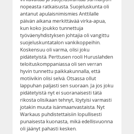
nopeasta ratkaisusta. Suojeluskunta oli
antanut apulaisnimismies Anttilalle
päivän aikana merkittävää virka-apua,
kun koko joukko tunnettuja
työväenyhdistyksen johtajia oli vangittu
suojeluskuntatalon vankikoppeihin.
Koskensuu oli varma, olisi joku
pidätetyistä. Perttusen rooli Huruslahden
teloituskomppaniassa oli sen verran
hyvin tunnettu paikkakunnalla, että
motiivikin olisi selvä. Otsassa ollut
lappuhan paljasti sen suoraan. Ja jos joku
pidätetyistä nyt ei suoranaisesti tätä
rikosta olisikaan tehnyt, löytyisi varmasti
jotakin muuta isänmaanvastaista. Nyt
Warkaus puhdistettaisiin lopullisesti
punaisesta kuonasta, mikä edellisvuonna
oli jäänyt pahasti kesken.