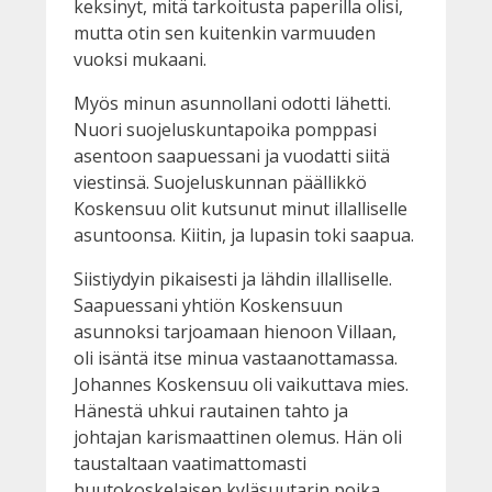
keksinyt, mitä tarkoitusta paperilla olisi,
mutta otin sen kuitenkin varmuuden
vuoksi mukaani.
Myös minun asunnollani odotti lähetti.
Nuori suojeluskuntapoika pomppasi
asentoon saapuessani ja vuodatti siitä
viestinsä. Suojeluskunnan päällikkö
Koskensuu olit kutsunut minut illalliselle
asuntoonsa. Kiitin, ja lupasin toki saapua.
Siistiydyin pikaisesti ja lähdin illalliselle.
Saapuessani yhtiön Koskensuun
asunnoksi tarjoamaan hienoon Villaan,
oli isäntä itse minua vastaanottamassa.
Johannes Koskensuu oli vaikuttava mies.
Hänestä uhkui rautainen tahto ja
johtajan karismaattinen olemus. Hän oli
taustaltaan vaatimattomasti
huutokoskelaisen kyläsuutarin poika,