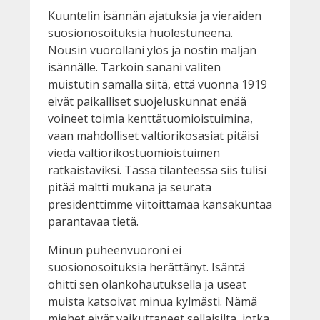
Kuuntelin isännän ajatuksia ja vieraiden
suosionosoituksia huolestuneena.
Nousin vuorollani ylös ja nostin maljan
isännälle. Tarkoin sanani valiten
muistutin samalla siitä, että vuonna 1919
eivät paikalliset suojeluskunnat enää
voineet toimia kenttätuomioistuimina,
vaan mahdolliset valtiorikosasiat pitäisi
viedä valtiorikostuomioistuimen
ratkaistaviksi. Tässä tilanteessa siis tulisi
pitää maltti mukana ja seurata
presidenttimme viitoittamaa kansakuntaa
parantavaa tietä.
Minun puheenvuoroni ei
suosionosoituksia herättänyt. Isäntä
ohitti sen olankohautuksella ja useat
muista katsoivat minua kylmästi. Nämä
miehet eivät vaikuttaneet sellaisilta, jotka