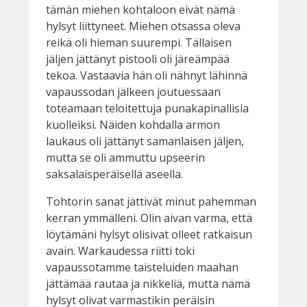
tämän miehen kohtaloon eivät nämä
hylsyt liittyneet. Miehen otsassa oleva
reikä oli hieman suurempi. Tällaisen
jäljen jättänyt pistooli oli järeämpää
tekoa. Vastaavia hän oli nähnyt lähinnä
vapaussodan jälkeen joutuessaan
toteamaan teloitettuja punakapinallisia
kuolleiksi. Näiden kohdalla armon
laukaus oli jättänyt samanlaisen jäljen,
mutta se oli ammuttu upseerin
saksalaisperäisellä aseella.
Tohtorin sanat jättivät minut pahemman
kerran ymmälleni. Olin aivan varma, että
löytämäni hylsyt olisivat olleet ratkaisun
avain. Warkaudessa riitti toki
vapaussotamme taisteluiden maahan
jättämää rautaa ja nikkeliä, mutta nämä
hylsyt olivat varmastikin peräisin