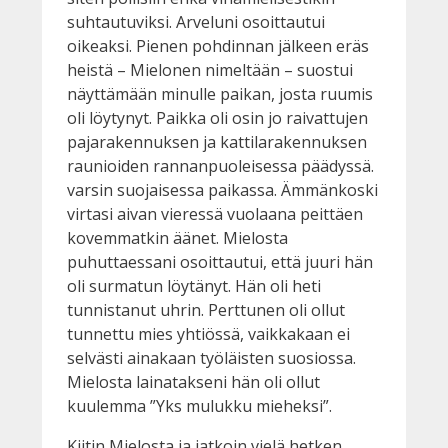
suhtautuviksi. Arveluni osoittautui
oikeaksi. Pienen pohdinnan jälkeen eräs
heistä – Mielonen nimeltään – suostui
näyttämään minulle paikan, josta ruumis
oli löytynyt. Paikka oli osin jo raivattujen
pajarakennuksen ja kattilarakennuksen
raunioiden rannanpuoleisessa päädyssä.
varsin suojaisessa paikassa. Ämmänkoski
virtasi aivan vieressä vuolaana peittäen
kovemmatkin äänet. Mielosta
puhuttaessani osoittautui, että juuri hän
oli surmatun löytänyt. Hän oli heti
tunnistanut uhrin. Perttunen oli ollut
tunnettu mies yhtiössä, vaikkakaan ei
selvästi ainakaan työläisten suosiossa.
Mielosta lainatakseni hän oli ollut
kuulemma ”Yks mulukku mieheksi”.
Kiitin Mielosta ja jatkoin vielä hetken