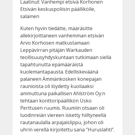
Laatinut: Vanhempi etsivä Korhonen
Etsivän keskuspoliisin päällikölle,
salainen
Kuten hyvin tiedätte, määräsitte
allekirjoittaneen vanhemman etsivän
Arvo Korhosen matkustamaan
Leppävirran pitäjän Warkauden
teollisuusyhdyskuntaan tutkimaan siellä
tapahtunutta epämääräistä
kuolemantapausta. Edelliskeväänä
palaneen Ämmänkosken konepajan
raunioista oli löydetty kuoliaaksi
ammuttuna paikallisen Ahlström Oy:n
tehtaan konttoripäällikön Usko
Perttusen ruumis. Ruumiin otsaan oli
luodinreiän viereen isketty hiiltyneellä
rautanaulalla arpajaislippu, johon oli
uhrin verellä kirjoitettu sana ”Huruslahti”.