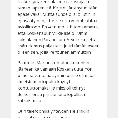
Jaakontyttären salainen rakastaja ja
tämän lapsen isä. Kirje ei jättänyt mitään
epäselväksi. Mutta suhde olisi ollut niin
epäsäätyinen, ettei se olisi voinut johtaa
avioliittoon. En voinut olla huomaamatta,
että Koskensuun virka-ase oli 9mm
saksalainen Parabellum. Arvelinkin, että
lisätutkimus paljastaisi juuri tämän aseen
olleen sen, jolla Perttunen ammuttiin.
Päättelin Marian kohtalon kuitenkin
jääneen kalvamaan Koskensuuta. Yön
pimeinä tunteina synnin paino oli mitä
ilmeisimmin lopulta käynyt
kohtuuttomaksi, ja mies oli tehnyt
demoniensa piinaamana lopullisen
ratkaisunsa.
Otin telefoonilla yhteyden Helsinkiin
pyytääkseni teknistä apua