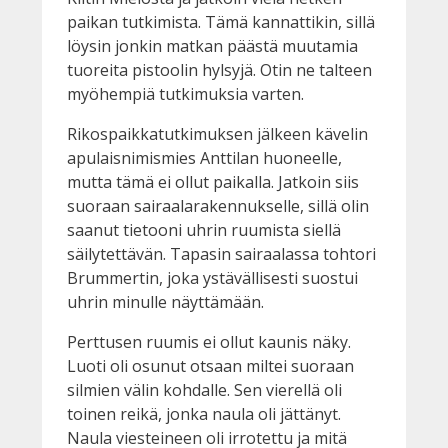
paikan tutkimista. Tämä kannattikin, sillä
löysin jonkin matkan päästä muutamia
tuoreita pistoolin hylsyjä. Otin ne talteen
myöhempiä tutkimuksia varten.
Rikospaikkatutkimuksen jälkeen kävelin
apulaisnimismies Anttilan huoneelle,
mutta tämä ei ollut paikalla. Jatkoin siis
suoraan sairaalarakennukselle, sillä olin
saanut tietooni uhrin ruumista siellä
säilytettävän. Tapasin sairaalassa tohtori
Brummertin, joka ystävällisesti suostui
uhrin minulle näyttämään.
Perttusen ruumis ei ollut kaunis näky.
Luoti oli osunut otsaan miltei suoraan
silmien välin kohdalle. Sen vierellä oli
toinen reikä, jonka naula oli jättänyt.
Naula viesteineen oli irrotettu ja mitä