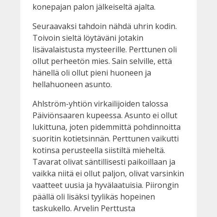
konepajan palon jälkeiseltä ajalta.
Seuraavaksi tahdoin nähdä uhrin kodin.
Toivoin sieltä löytäväni jotakin
lisävalaistusta mysteerille. Perttunen oli
ollut perheetön mies. Sain selville, että
hänellä oli ollut pieni huoneen ja
hellahuoneen asunto.
Ahlström-yhtiön virkailijoiden talossa
Päiviönsaaren kupeessa. Asunto ei ollut
lukittuna, joten pidemmittä pohdinnoitta
suoritin kotietsinnän. Perttunen vaikutti
kotinsa perusteella siistiltä mieheltä.
Tavarat olivat säntillisesti paikoillaan ja
vaikka niitä ei ollut paljon, olivat varsinkin
vaatteet uusia ja hyvälaatuisia. Piirongin
päällä oli lisäksi tyylikäs hopeinen
taskukello. Arvelin Perttusta