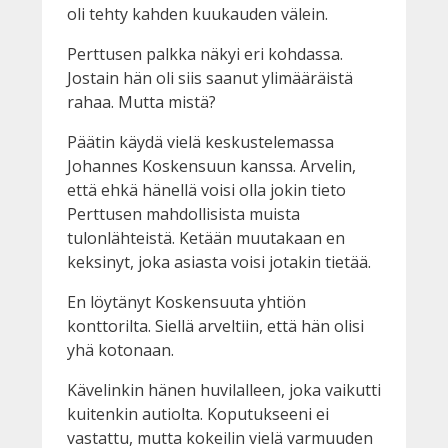
oli tehty kahden kuukauden välein.
Perttusen palkka näkyi eri kohdassa.
Jostain hän oli siis saanut ylimääräistä
rahaa. Mutta mistä?
Päätin käydä vielä keskustelemassa
Johannes Koskensuun kanssa. Arvelin,
että ehkä hänellä voisi olla jokin tieto
Perttusen mahdollisista muista
tulonlähteistä. Ketään muutakaan en
keksinyt, joka asiasta voisi jotakin tietää.
En löytänyt Koskensuuta yhtiön
konttorilta. Siellä arveltiin, että hän olisi
yhä kotonaan.
Kävelinkin hänen huvilalleen, joka vaikutti
kuitenkin autiolta. Koputukseeni ei
vastattu, mutta kokeilin vielä varmuuden