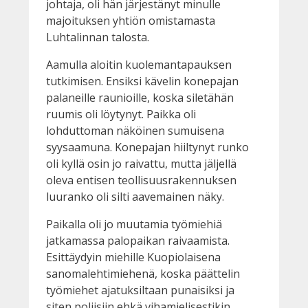
johtaja, oli hän järjestänyt minulle
majoituksen yhtiön omistamasta
Luhtalinnan talosta.
Aamulla aloitin kuolemantapauksen
tutkimisen. Ensiksi kävelin konepajan
palaneille raunioille, koska siletähän
ruumis oli löytynyt. Paikka oli
lohduttoman näköinen sumuisena
syysaamuna. Konepajan hiiltynyt runko
oli kyllä osin jo raivattu, mutta jäljellä
oleva entisen teollisuusrakennuksen
luuranko oli silti aavemainen näky.
Paikalla oli jo muutamia työmiehiä
jatkamassa palopaikan raivaamista.
Esittäydyin miehille Kuopiolaisena
sanomalehtimiehenä, koska päättelin
työmiehet ajatuksiltaan punaisiksi ja
siten poliisiin ehkä vihamielisestikin