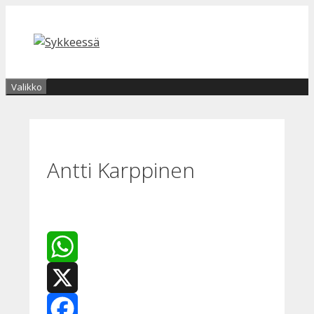
Siirry
sisältöön
Valikko
Antti Karppinen
WhatsApp
X