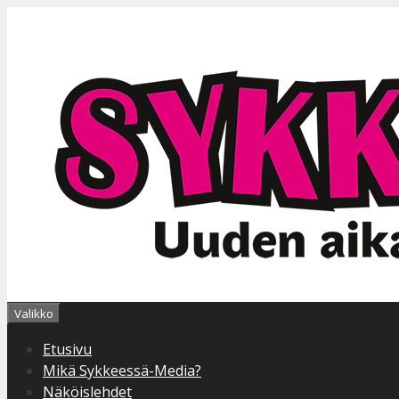
Siirry
sisältöön
Valikko
Etusivu
Mikä Sykkeessä-Media?
Näköislehdet