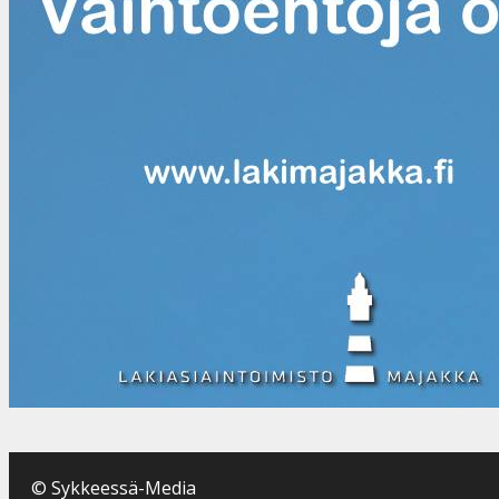
© Sykkeessä-Media