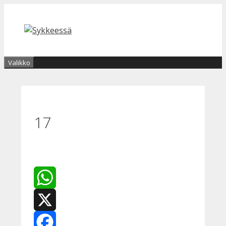
Siirry
sisältöön
Valikko
17
WhatsApp
X